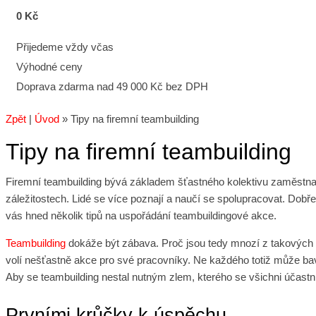
0 Kč
Přijedeme vždy včas
Výhodné ceny
Doprava zdarma nad 49 000 Kč bez DPH
Zpět
|
Úvod
»
Tipy na firemní teambuilding
Tipy na firemní teambuilding
Firemní teambuilding bývá základem šťastného kolektivu zaměstn
záležitostech. Lidé se více poznají a naučí se spolupracovat. Dobře
vás hned několik tipů na uspořádání teambuildingové akce.
Teambuilding
dokáže být zábava. Proč jsou tedy mnozí z takových 
volí nešťastně akce pro své pracovníky. Ne každého totiž může ba
Aby se teambuilding nestal nutným zlem, kterého se všichni účastní 
Prvními krůčky k úspěchu