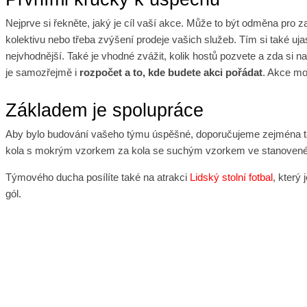
Nejprve si řekněte, jaký je cíl vaší akce. Může to být odměna pro
kolektivu nebo třeba zvýšení prodeje vašich služeb. Tím si také uja
nejvhodnější. Také je vhodné zvážit, kolik hostů pozvete a zda si n
je samozřejmě i
rozpočet a to, kde budete akci pořádat
. Akce mo
Základem je spolupráce
Aby bylo budování vašeho týmu úspěšné, doporučujeme zejména tak
kola s mokrým vzorkem za kola se suchým vzorkem ve stanoveném
Týmového ducha posílíte také na atrakci
Lidský stolní fotbal
, který
gól.