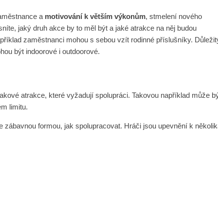
 zaměstnance a
motivování k větším výkonům
, stmelení nového
sníte, jaký druh akce by to měl být a jaké atrakce na něj budou
apříklad zaměstnanci mohou s sebou vzít rodinné příslušníky. Důležit
hou být indoorové i outdoorové.
ové atrakce, které vyžadují spolupráci. Takovou například může b
 limitu.
 je zábavnou formou, jak spolupracovat. Hráči jsou upevnění k někol