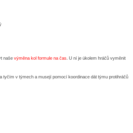
ý
ýt naše
výměna kol formule na čas
. U ní je úkolem hráčů vyměnit
ika tyčím v týmech a musejí pomocí koordinace dát týmu protihráčů