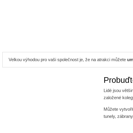
Velkou výhodou pro vaši společnost je, že na atrakci můžete
umí
Probuďt
Lidé jsou větši
založené koleg
Můžete vytvoři
tunely, zábran