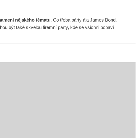
namení nějakého tématu
. Co třeba párty ála James Bond,
 být také skvělou firemní party, kde se všichni pobaví