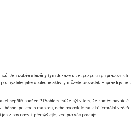
anců. Jen
dobře sladěný tým
dokáže držet pospolu i při pracovních
 promyslete, jaké společné aktivity můžete provádět. Připravili jsme 
akcí nepříliš nadšení? Problém může být v tom, že zaměstnavatelé
vit běhání po lese s mapkou, nebo naopak tématická formální večeře
jen z povinnosti, přemýšlejte, kdo pro vás pracuje.