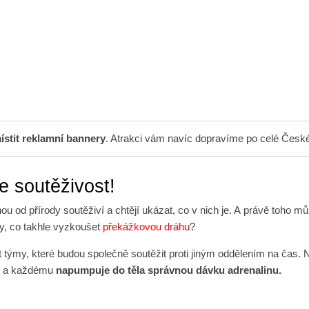
stit reklamní bannery
. Atrakci vám navíc dopravíme po celé Česk
e soutěživost!
nou od přírody soutěživí a chtějí ukázat, co v nich je. A právě toho m
y, co takhle vyzkoušet
překážkovou dráhu
?
t týmy, které budou společně soutěžit proti jiným oddělením na čas.
y a každému
napumpuje do těla správnou dávku adrenalinu.