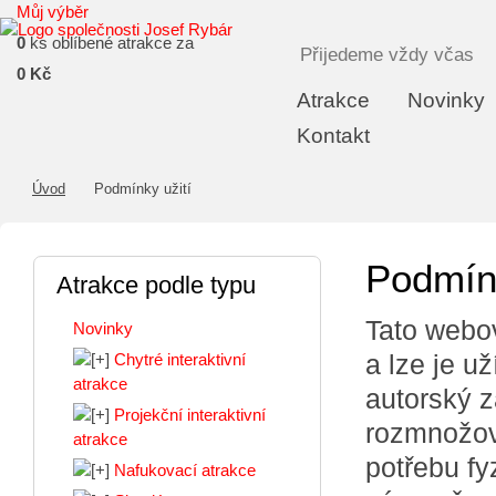
Můj výběr
0
ks oblíbené atrakce za
Přijedeme vždy včas
0 Kč
Atrakce
Novinky
Kontakt
Úvod
Podmínky užití
Podmínk
Atrakce podle typu
Tato webo
Novinky
a lze je u
Chytré interaktivní
atrakce
autorský z
Projekční interaktivní
rozmnožova
atrakce
potřebu fy
Nafukovací atrakce