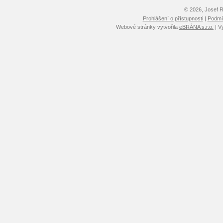
© 2026, Josef 
Prohlášení o přístupnosti
|
Podmín
Webové stránky vytvořila
eBRÁNA s.r.o.
| V