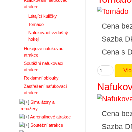
Kuličkování nafukovací
atrakce
Létající kuličky
Tornádo
Cena be
Nafukovací vzdušný
Sazba D
hokej
Hokejové nafukovací
Cena s 
atrakce
Soutěžní nafukovací
atrakce
Reklamní oblouky
Nafukov
Zastřešení nafukovací
atrakce
Simulátory a
trenažery
Cena be
Adrenalinové atrakce
Sazba D
Soutěžní atrakce