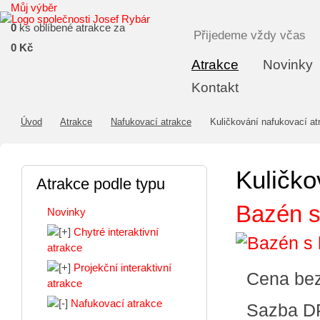
Můj výběr
0
ks oblíbené atrakce za
Přijedeme vždy včas
0 Kč
Atrakce
Novinky
Kontakt
Úvod
Atrakce
Nafukovací atrakce
Kuličkování nafukovací at
Kuličko
Atrakce podle typu
Bazén s
Novinky
Chytré interaktivní
atrakce
Projekční interaktivní
Cena be
atrakce
Nafukovací atrakce
Sazba D