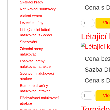
Skákací hrady
Cena s 
Nafukovací skluzavky
Aktivní centra
Lezecké stěny
Lidský stolní fotbal
Létající
nafukovací/skládací
Shazování
Závodní areny
nafukovací
Cena be
Losovací arény
nafukovací atrakce
Sazba D
Sportovní nafukovací
atrakce
Cena s 
Bumperball arény
nafukovací atrakce
Přichytávací nafukovací
atrakce
Tornádo