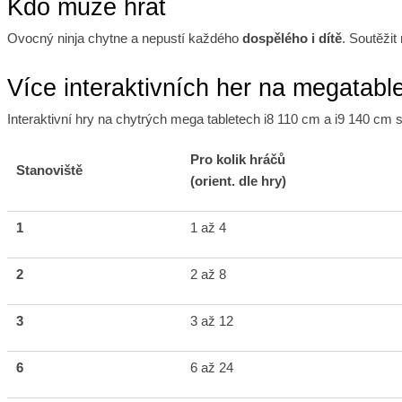
Kdo může hrát
Ovocný ninja chytne a nepustí každého
dospělého i dítě
. Soutěžit
Více interaktivních her na megatabl
Interaktivní hry na chytrých mega tabletech i8 110 cm a i9 140 c
Pro kolik hráčů
Stanoviště
(orient. dle hry)
1
1 až 4
2
2 až 8
3
3 až 12
6
6 až 24