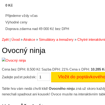
0 Kč
Přijedeme vždy včas
Výhodné ceny
Doprava zdarma nad 49 000 Kč bez DPH
Zpět
|
Úvod
»
Atrakce
»
Simulátory a trenažery
»
Chytré interaktivn
Ovocný ninja
Cena bez DPH:
8.500 Kč
Sazba DPH: 21%
Cena s DPH:
10.285 K
Zadejte počet položek:
Tahle hra vám nedá chvíli klid!
Ovocného ninju
zná už skoro každý
nenechali spadnout ani kousek! Ovoce musíte na interaktivním tab