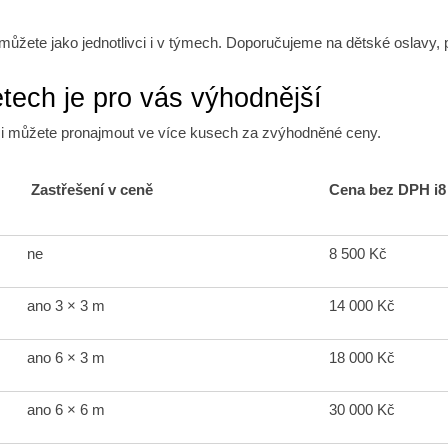
 můžete jako jednotlivci i v týmech. Doporučujeme na dětské oslavy, p
etech je pro vás výhodnější
m si můžete pronajmout ve více kusech za zvýhodněné ceny.
Zastřešení v ceně
Cena bez DPH i8
ne
8 500 Kč
ano 3 × 3 m
14 000 Kč
ano 6 × 3 m
18 000 Kč
ano 6 × 6 m
30 000 Kč