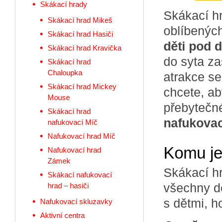
Skákací hrady
Skákací hr
Skákací hrad Mikeš
oblíbenýc
Skákací hrad Hasiči
děti pod 
Skákací hrad Kravička
do syta za
Skákací hrad
Chaloupka
atrakce s
Skákací hrad Mickey
chcete, ab
Mouse
přebytečn
Skákací hrad
nafukovac
nafukovací Míč
Nafukovací hrad Míč
Komu je
Nafukovací hrad
Zámek
Skákací hr
Skákací nafukovací
všechny dě
hrad – hasiči
s dětmi, h
Nafukovací skluzavky
Aktivní centra