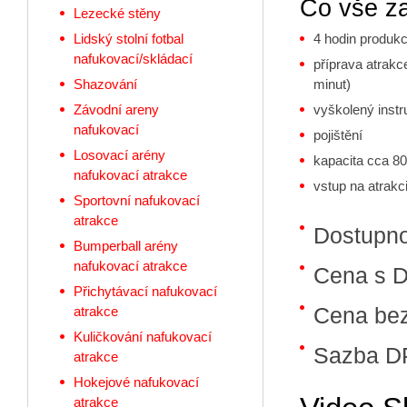
Co vše z
Lezecké stěny
4 hodin produk
Lidský stolní fotbal
nafukovací/skládací
příprava atrakc
minut)
Shazování
vyškolený instr
Závodní areny
nafukovací
pojištění
Losovací arény
kapacita cca 80 
nafukovací atrakce
vstup na atrak
Sportovní nafukovací
atrakce
Dostupn
Bumperball arény
nafukovací atrakce
Cena s 
Přichytávací nafukovací
Cena be
atrakce
Kuličkování nafukovací
Sazba D
atrakce
Hokejové nafukovací
atrakce