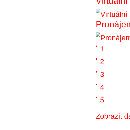
Virtuáln
Pronájem
1
2
3
4
5
Zobrazit d