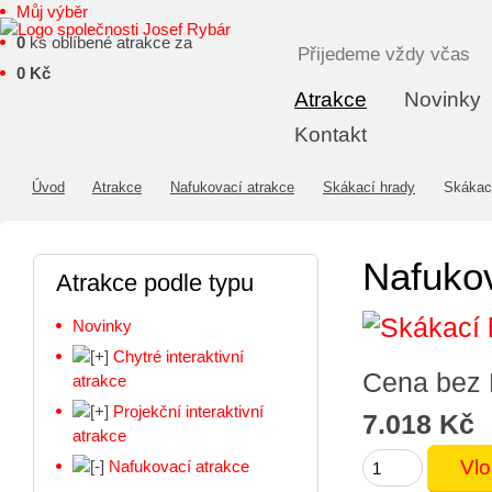
Můj výběr
0
ks oblíbené atrakce za
Přijedeme vždy včas
0 Kč
Atrakce
Novinky
Kontakt
Úvod
Atrakce
Nafukovací atrakce
Skákací hrady
Skákací
Nafukov
Atrakce podle typu
Novinky
Chytré interaktivní
Cena bez
atrakce
Projekční interaktivní
7.018 Kč
atrakce
Nafukovací atrakce