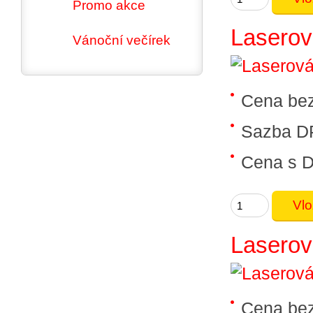
Promo akce
Laserová
Vánoční večírek
Cena be
Sazba D
Cena s 
Laserová
Cena be