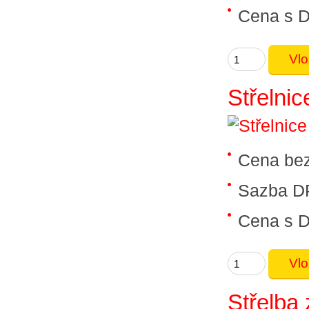
Cena s 
Střelnic
Cena be
Sazba D
Cena s 
Střelba