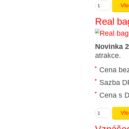
Real ba
Novinka 
atrakce.
Cena be
Sazba D
Cena s 