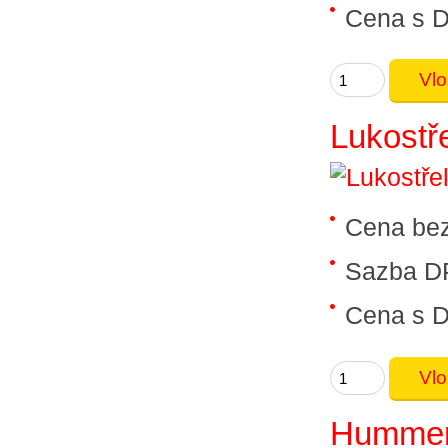
Cena s 
Lukostř
Cena be
Sazba D
Cena s 
Hummer