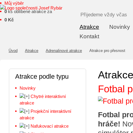
Můj výběr
0
ks oblíbené atrakce za
Přijedeme vždy včas
0 Kč
Atrakce
Novinky
Kontakt
Úvod
Atrakce
Adrenalinové atrakce
Atrakce pro přesnost
Atrakce
Atrakce podle typu
Fotbal p
Novinky
Chytré interaktivní
atrakce
Projekční interaktivní
Fotbal pr
atrakce
hráče!
Nov
Nafukovací atrakce