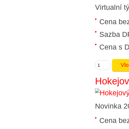
Virtualní 
Cena be
Sazba D
Cena s 
Hokejov
Novinka 20
Cena be