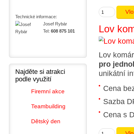
Technické informace:
Josef Rybár
Lov kom
Tel:
608 875 101
Lov komárů
pro jedno
Najděte si atrakci
unikátní i
podle využití
Cena be
Firemní akce
Sazba D
Teambuilding
Cena s 
Dětský den