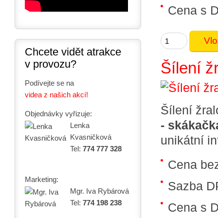
Cena s 
Chcete vidět atrakce
v provozu?
Šílení ž
Podívejte se na
videa z našich akcí!
Šílení žra
Objednávky vyřizuje:
- skákačk
Lenka
Kvasničková
unikátní i
Tel:
774 777 328
Cena be
Marketing:
Sazba D
Mgr. Iva Rybárová
Tel:
774 198 238
Cena s 