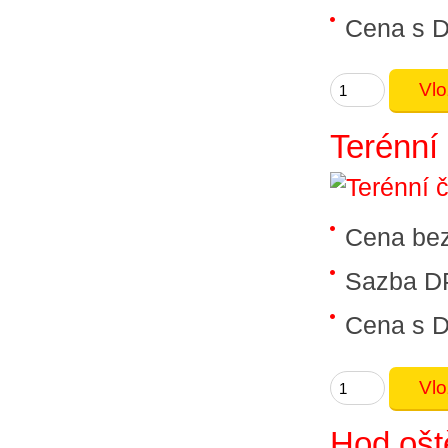
Cena s 
Terénní 
Cena be
Sazba D
Cena s 
Hod oš