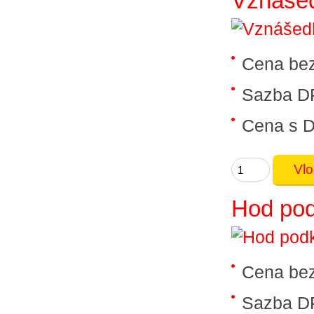
Vznášedl
Cena be
Sazba D
Cena s 
Hod pod
Cena be
Sazba D