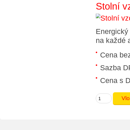
Stolní 
Energický 
na každé a
Cena be
Sazba D
Cena s 