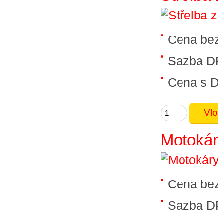
Cena be
Sazba D
Cena s 
Motoká
Cena be
Sazba D