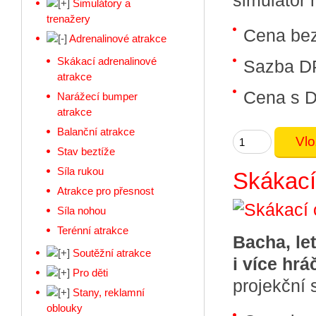
simulátor 
Simulátory a
trenažery
Cena be
Adrenalinové atrakce
Skákací adrenalinové
Sazba D
atrakce
Cena s 
Narážecí bumper
atrakce
Balanční atrakce
Stav beztíže
Síla rukou
Skákací
Atrakce pro přesnost
Síla nohou
Terénní atrakce
Bacha, le
Soutěžní atrakce
i více hrá
Pro děti
projekční 
Stany, reklamní
oblouky