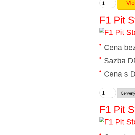
F1 Pit S
Cena be
Sazba D
Cena s 
F1 Pit 