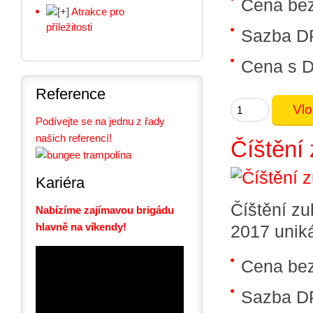
Cena be
Atrakce pro
příležitosti
Sazba D
Cena s 
Reference
Podívejte se na jednu z řady
našich referencí!
Číštění
Kariéra
Číštění z
Nabízíme zajímavou brigádu
hlavně na víkendy!
2017 uniká
Cena be
Sazba D