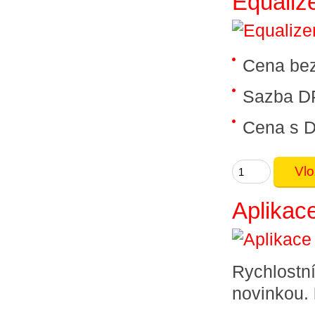
Equaliz
Cena be
Sazba D
Cena s 
Aplikace
Rychlostní
novinkou.