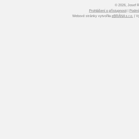
© 2026, Josef 
Prohlášení o přístupnosti
|
Podmín
Webové stránky vytvořila
eBRÁNA s.r.o.
| V