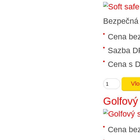
Bezpečná l
Cena be
Sazba D
Cena s 
Golfový
Cena be