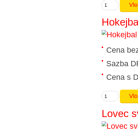
Hokejba
Cena be
Sazba D
Cena s 
Lovec s