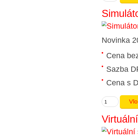
Simuláto
Novinka 20
Cena be
Sazba D
Cena s 
Virtuál