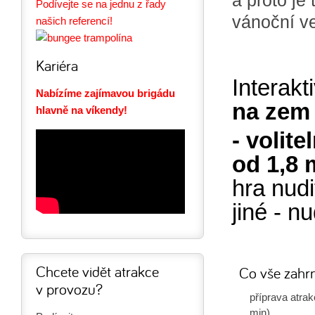
Podívejte se na jednu z řady
vánoční ve
našich referencí!
Kariéra
Interakt
Nabízíme zajímavou brigádu
na ze
hlavně na víkendy!
- volit
od 1,8
hra nudi
jiné - n
Chcete vidět atrakce
Co vše zahr
v provozu?
příprava atra
min)