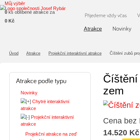
Můj výběr
0
ks oblíbené atrakce za
Přijedeme vždy včas
V
0 Kč
Atrakce
Novinky
Úvod
Atrakce
Projekční interaktivní atrakce
Číštění zubů pro
Číštění
Atrakce podle typu
zem
Novinky
Chytré interaktivní
atrakce
Projekční interaktivní
Cena bez
atrakce
14.520 Kč
Projekční atrakce na zeď