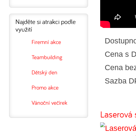
Najděte si atrakci podle
využití
Dostupn
Firemní akce
Cena s 
Teambuilding
Cena be
Dětský den
Sazba D
Promo akce
Vánoční večírek
Laserová s