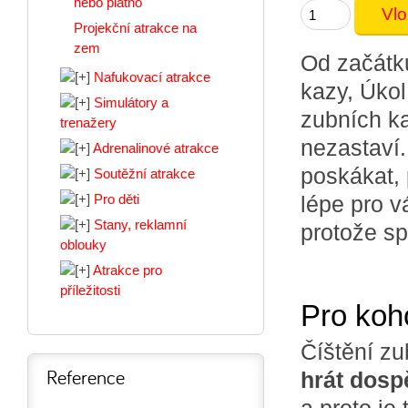
nebo plátno
Projekční atrakce na
zem
Od začátku
Nafukovací atrakce
kazy, Úkol
Simulátory a
zubních ka
trenažery
nezastaví.
Adrenalinové atrakce
poskákat,
Soutěžní atrakce
Pro děti
lépe pro 
Stany, reklamní
protože sp
oblouky
Atrakce pro
příležitosti
Pro koh
Číštění zu
Reference
hrát dospě
a proto je