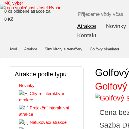
Můj výběr
0
ks oblíbené atrakce za
Přijedeme vždy včas
0 Kč
Atrakce
Novinky
Kontakt
Úvod
Atrakce
Simulátory a trenažery
Golfový simulátor
Golfový
Atrakce podle typu
Golfový 
Novinky
Chytré interaktivní
atrakce
Projekční interaktivní
Cena be
atrakce
Nafukovací atrakce
Sazba D