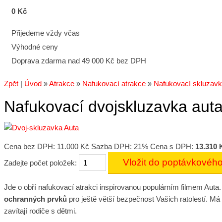
0 Kč
Přijedeme vždy včas
Výhodné ceny
Doprava zdarma nad 49 000 Kč bez DPH
Zpět
|
Úvod
»
Atrakce
»
Nafukovací atrakce
»
Nafukovací skluzav
Nafukovací dvojskluzavka aut
Cena bez DPH:
11.000 Kč
Sazba DPH: 21%
Cena s DPH:
13.310 
Zadejte počet položek:
Jde o obří nafukovací atrakci inspirovanou populárním filmem Auta
ochranných prvků
pro ještě větší bezpečnost Vašich ratolestí. Má
zavítají rodiče s dětmi.