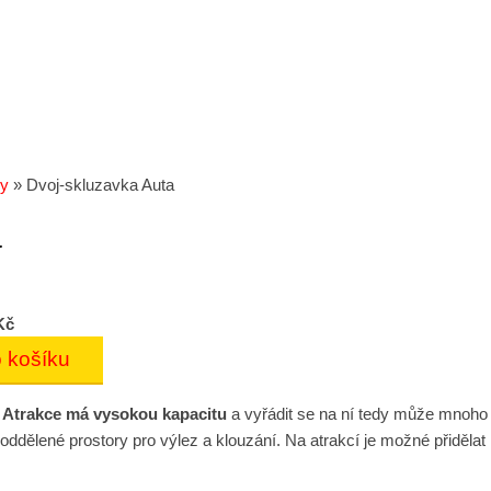
ky
»
Dvoj-skluzavka Auta
a
Kč
.
Atrakce má vysokou kapacitu
a vyřádit se na ní tedy může mnoho
 oddělené prostory pro výlez a klouzání. Na atrakcí je možné přiděla