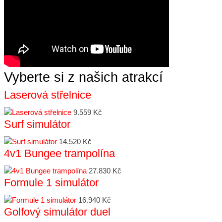
Vyberte si z našich atrakcí
Laserová střelnice
9.559 Kč
Surf simulátor
14.520 Kč
4v1 Bungee trampolína
27.830 Kč
Formule 1 simulátor
16.940 Kč
Golfový simulátor duel