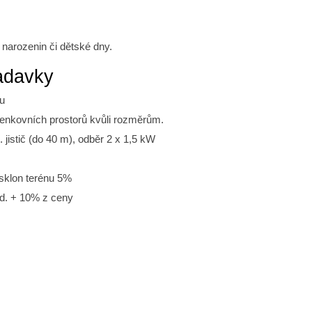
 narozenin či dětské dny.
adavky
ru
enkovních prostorů kvůli rozměrům.
 jistič (do 40 m), odběr 2 x 1,5 kW
 sklon terénu 5%
d. + 10% z ceny