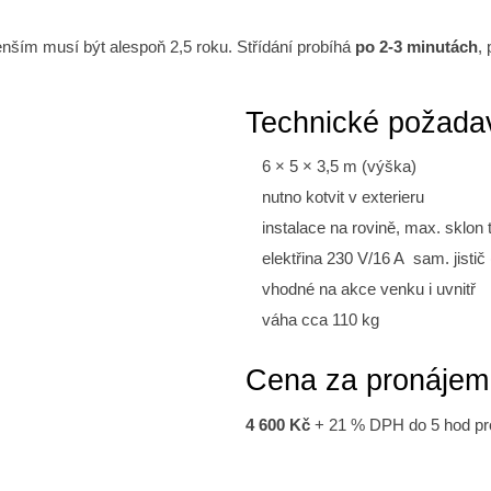
nším musí být alespoň 2,5 roku. Střídání probíhá
po 2-3 minutách
,
Technické požada
6 × 5 × 3,5 m (výška)
nutno kotvit v exterieru
instalace na rovině, max. sklon
elektřina 230 V/16 A sam. jisti
vhodné na akce venku i uvnitř
váha cca 110 kg
Cena za pronájem
4 600 Kč
+ 21 % DPH do 5 hod 