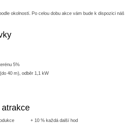
 podle okolností. Po celou dobu akce vám bude k dispozici náš
vky
 terénu 5%
č (do 40 m), odběr 1,1 kW
 atrakce
produkce + 10 % každá další hod