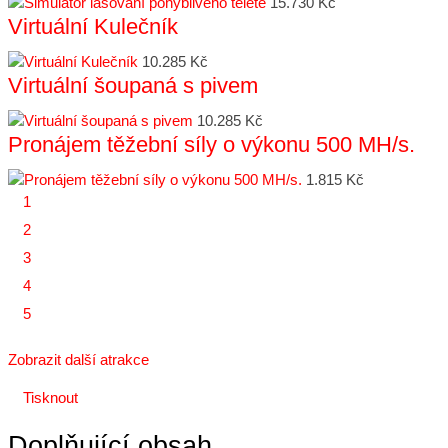
15.730 Kč
Virtuální Kulečník
10.285 Kč
Virtuální šoupaná s pivem
10.285 Kč
Pronájem těžební síly o výkonu 500 MH/s.
1.815 Kč
1
2
3
4
5
Zobrazit další atrakce
Tisknout
Doplňující obsah