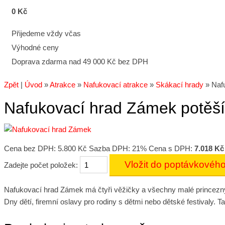
0 Kč
Přijedeme vždy včas
Výhodné ceny
Doprava zdarma nad 49 000 Kč bez DPH
Zpět
|
Úvod
»
Atrakce
»
Nafukovací atrakce
»
Skákací hrady
»
Nafu
Nafukovací hrad Zámek potěší
Cena bez DPH:
5.800 Kč
Sazba DPH: 21%
Cena s DPH:
7.018 Kč
Zadejte počet položek:
Nafukovací hrad Zámek má čtyři věžičky a všechny malé princezny 
Dny dětí, firemní oslavy pro rodiny s dětmi nebo dětské festivaly. Ta