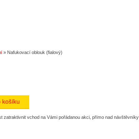
í
»
Nafukovací oblouk (fialový)
st zatraktivnit vchod na Vámi pořádanou akci, přímo nad návštěvník