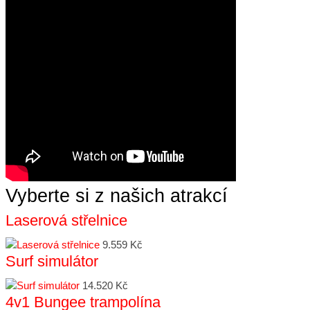
Vyberte si z našich atrakcí
Laserová střelnice
9.559 Kč
Surf simulátor
14.520 Kč
4v1 Bungee trampolína