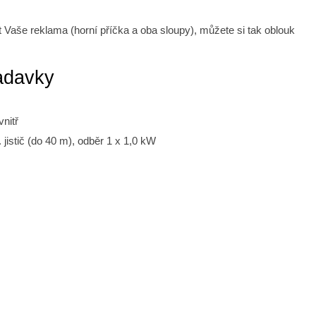
 Vaše reklama (horní příčka a oba sloupy), můžete si tak oblouk
adavky
nitř
jistič (do 40 m), odběr 1 x 1,0 kW