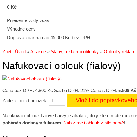
0 Kč
Přijedeme vždy včas
Výhodné ceny
Doprava zdarma nad 49 000 Kč bez DPH
Zpět
|
Úvod
»
Atrakce
»
Stany, reklamní oblouky
»
Oblouky reklamn
Nafukovací oblouk (fialový)
Cena bez DPH:
4.800 Kč
Sazba DPH: 21%
Cena s DPH:
5.808 Kč
Zadejte počet položek:
Nafukovací oblouk fialové barvy je atrakce, díky které máte možno
poháněn dodaným fukarem
.
Nabízíme i oblouk v bílé barvě
!