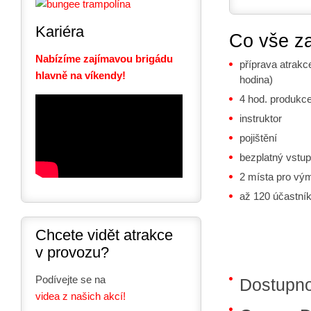
Kariéra
Co vše z
Nabízíme zajímavou brigádu
příprava atrakc
hlavně na víkendy!
hodina)
4 hod. produkc
instruktor
pojištění
bezplatný vstup
2 místa pro vý
až 120 účastní
Chcete vidět atrakce
v provozu?
Podívejte se na
Dostupn
videa z našich akcí!