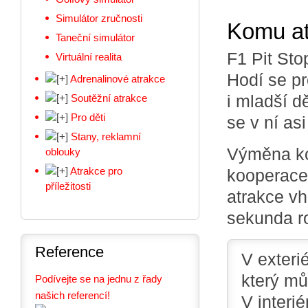
Simulátor zručnosti
Komu at
Taneční simulátor
F1 Pit Sto
Virtuální realita
Hodí se pr
Adrenalinové atrakce
i mladší dě
Soutěžní atrakce
Pro děti
se v ní asi
Stany, reklamní
Výměna kol
oblouky
Atrakce pro
kooperace
příležitosti
atrakce vh
sekunda r
Reference
V exteri
který mů
Podívejte se na jednu z řady
našich referencí!
V interi