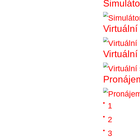
Simuláto
Virtuální
Virtuáln
Pronájem
1
2
3