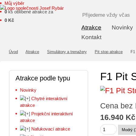
Můj výběr
0
ks oblíbené atrakce za
Přijedeme vždy včas
0 Kč
Atrakce
Novinky
Kontakt
Úvod
Atrakce
Simulátory a trenažery
Pit stop atrakce
F1 
F1 Pit 
Atrakce podle typu
Novinky
Chytré interaktivní
Cena bez
atrakce
Projekční interaktivní
16.940 Kč
atrakce
Nafukovací atrakce