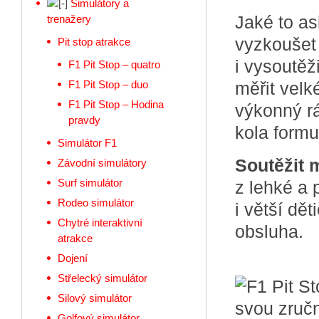
Simulátory a
Jaké to as
trenažery
vyzkoušet
Pit stop atrakce
i vysoutě
F1 Pit Stop – quatro
F1 Pit Stop – duo
měřit velk
F1 Pit Stop – Hodina
výkonný r
pravdy
kola formu
Simulátor F1
Soutěžit 
Závodní simulátory
Surf simulátor
z lehké a 
Rodeo simulátor
i větší dě
Chytré interaktivní
obsluha.
atrakce
Dojení
Střelecký simulátor
Silový simulátor
Golfový simulátor