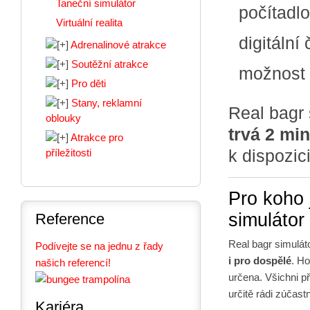
Taneční simulátor
počítadl
Virtuální realita
digitální
Adrenalinové atrakce
Soutěžní atrakce
možnost
Pro děti
Stany, reklamní
Real bagr
oblouky
trvá 2 mi
Atrakce pro
k dispozic
příležitosti
Pro koho 
simulátor
Reference
Real bagr simulát
Podívejte se na jednu z řady
i pro dospělé
. Ho
našich referencí!
určena. Všichni př
určitě rádi zúčastn
Kariéra