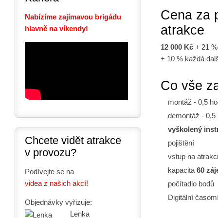
Cena za 
Nabízíme zajímavou brigádu
atrakce
hlavně na víkendy!
12 000 Kč
+ 21 %
+ 10 % každá dalš
Co vše z
montáž - 0,5 ho
demontáž - 0,5 
vyškolený inst
Chcete vidět atrakce
pojištění
v provozu?
vstup na atrak
kapacita
60 záj
Podívejte se na
videa z našich akcí!
počítadlo bodů
Digitální časom
Objednávky vyřizuje:
Lenka