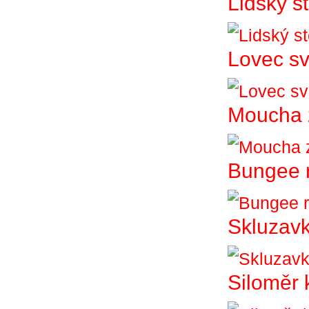
Lidský st
Lovec sv
Moucha 
Bungee 
Skluzav
Siloměr 