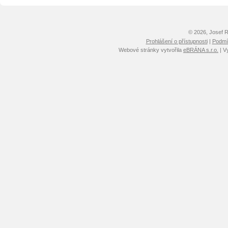
© 2026, Josef 
Prohlášení o přístupnosti
|
Podmín
Webové stránky vytvořila
eBRÁNA s.r.o.
| V