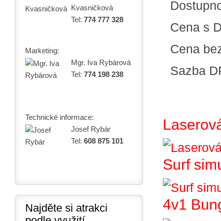
Dostupn
Kvasničková
Tel:
774 777 328
Cena s 
Cena be
Marketing:
Mgr. Iva Rybárová
Sazba D
Tel:
774 198 238
Technické informace:
Laserová
Josef Rybár
Tel:
608 875 101
Surf sim
4v1 Bun
Najděte si atrakci
podle využití