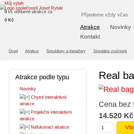
Můj výběr
0
ks oblíbené atrakce za
Přijedeme vždy včas
0 Kč
Atrakce
Novinky
Kontakt
Úvod
Atrakce
Simulátory a trenažery
Simulátor zručnosti
Real ba
Atrakce podle typu
Novinky
Chytré interaktivní
Cena bez
atrakce
Projekční interaktivní
14.520 Kč
atrakce
Nafukovací atrakce