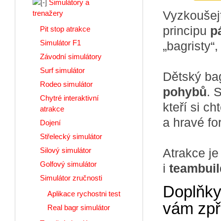
Simulátory a
Vyzkoušejt
trenažery
principu
p
Pit stop atrakce
Simulátor F1
„bagristy“
Závodní simulátory
Surf simulátor
Dětský ba
Rodeo simulátor
pohybů
. 
Chytré interaktivní
kteří si c
atrakce
a hravé fo
Dojení
Střelecký simulátor
Silový simulátor
Atrakce je
Golfový simulátor
i
teambuil
Simulátor zručnosti
Doplňky
Aplikace rychostni test
vám zpř
Real bagr simulátor