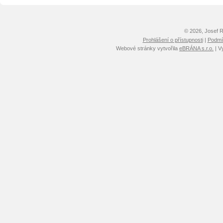
© 2026, Josef 
Prohlášení o přístupnosti
|
Podmín
Webové stránky vytvořila
eBRÁNA s.r.o.
| V