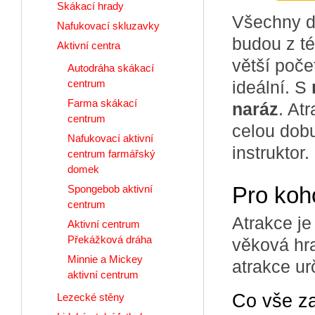
Skákací hrady
Všechny dě
Nafukovací skluzavky
budou z té
Aktivní centra
větší poče
Autodráha skákací
centrum
ideální. S
Farma skákací
naráz
. At
centrum
celou dob
Nafukovací aktivní
instruktor.
centrum farmářský
domek
Pro koh
Spongebob aktivní
centrum
Atrakce j
Aktivní centrum
Překážková dráha
věková hra
Minnie a Mickey
atrakce urč
aktivní centrum
Co vše z
Lezecké stěny