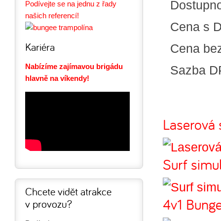
Dostupn
Podívejte se na jednu z řady
našich referencí!
Cena s 
Kariéra
Cena be
Nabízíme zajímavou brigádu
Sazba D
hlavně na víkendy!
Laserová s
Surf simu
Chcete vidět atrakce
4v1 Bunge
v provozu?