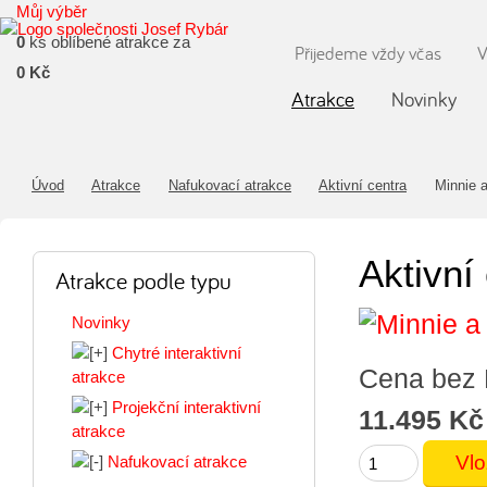
Můj výběr
0
ks oblíbené atrakce za
Přijedeme vždy včas
V
0 Kč
Atrakce
Novinky
Úvod
Atrakce
Nafukovací atrakce
Aktivní centra
Minnie a
Aktivní
Atrakce podle typu
Novinky
Chytré interaktivní
Cena bez
atrakce
Projekční interaktivní
11.495 Kč
atrakce
Nafukovací atrakce