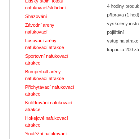
Lidský stolní fotbal
4 hodiny produ
nafukovací/skládací
příprava (1 hod
Shazování
vyškolený instr
Závodní areny
nafukovací
pojištění
Losovací arény
vstup na atrak
nafukovací atrakce
kapacita 200 z
Sportovní nafukovací
atrakce
Bumperball arény
nafukovací atrakce
Přichytávací nafukovací
atrakce
Kuličkování nafukovací
atrakce
Hokejové nafukovací
atrakce
Soutěžní nafukovací