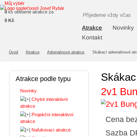
Můj výběr
0
ks oblíbené atrakce za
Přijedeme vždy včas
0 Kč
Atrakce
Novinky
Kontakt
Úvod
Atrakce
Adrenalinové atrakce
Skákací adrenalinové at
Skákací
Atrakce podle typu
2v1 Bun
Novinky
Chytré interaktivní
atrakce
Projekční interaktivní
Cena be
atrakce
Nafukovací atrakce
Sazba D