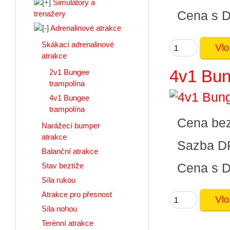
Simulátory a
Cena s 
trenažery
Adrenalinové atrakce
Skákací adrenalinové
atrakce
4v1 Bun
2v1 Bungee
trampolína
4v1 Bungee
trampolína
Cena be
Narážecí bumper
atrakce
Sazba D
Balanční atrakce
Cena s 
Stav beztíže
Síla rukou
Atrakce pro přesnost
Síla nohou
Terénní atrakce