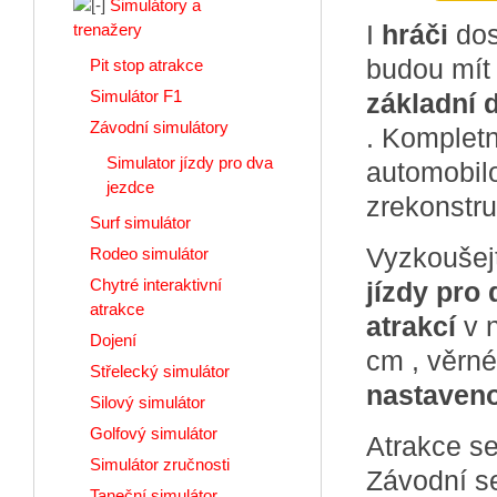
Simulátory a
I
hráči
do
trenažery
budou mít
Pit stop atrakce
Simulátor F1
základní 
Závodní simulátory
. Kompletn
Simulator jízdy pro dva
automobilo
jezdce
zrekonstr
Surf simulátor
Vyzkoušej
Rodeo simulátor
Chytré interaktivní
jízdy pro 
atrakce
atrakcí
v 
Dojení
cm , věrn
Střelecký simulátor
nastaveno
Silový simulátor
Golfový simulátor
Atrakce se
Simulátor zručnosti
Závodní se
Taneční simulátor