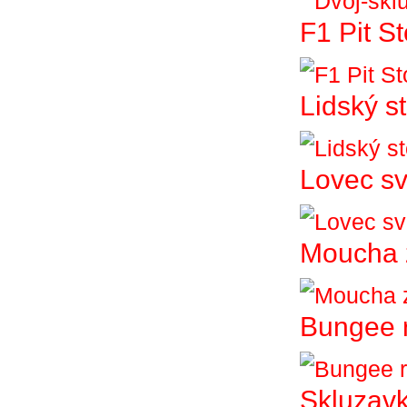
F1 Pit S
Lidský st
Lovec sv
Moucha 
Bungee 
Skluzav