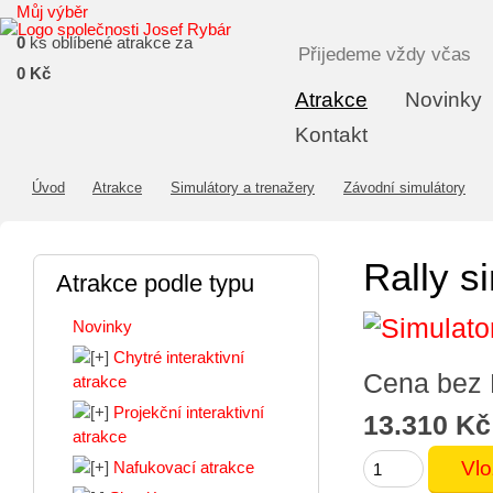
Můj výběr
0
ks oblíbené atrakce za
Přijedeme vždy včas
0 Kč
Atrakce
Novinky
Kontakt
Úvod
Atrakce
Simulátory a trenažery
Závodní simulátory
Rally s
Atrakce podle typu
Novinky
Chytré interaktivní
Cena bez
atrakce
Projekční interaktivní
13.310 Kč
atrakce
Nafukovací atrakce