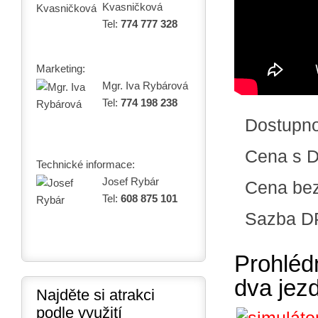
Kvasničková
Tel:
774 777 328
Marketing:
Mgr. Iva Rybárová
Tel:
774 198 238
Dostupn
Cena s 
Technické informace:
Josef Rybár
Cena be
Tel:
608 875 101
Sazba D
Prohlédn
dva jez
Najděte si atrakci
podle využití