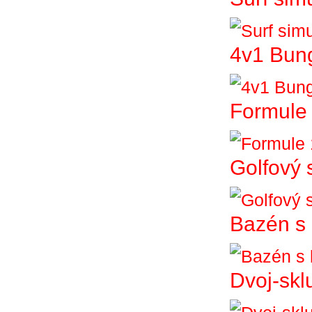
4v1 Bun
Formule 
Golfový 
Bazén s 
Dvoj-skl