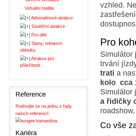
vzhled. Ne
Virtuální realita
zastřešení
Adrenalinové atrakce
dostupností
Soutěžní atrakce
Pro děti
Pro koho
Stany, reklamní
oblouky
Simulátor 
Atrakce pro
trvání jíz
příležitosti
trati
a nas
kolo cca 
Simulálor 
Reference
a řidičky 
Podívejte se na jednu z řady
roadshow, 
našich referencí!
Co vše z
Kariéra