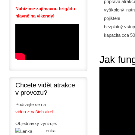
příprava atrakc
Nabízíme zajímavou brigádu
vyškolený instr
hlavně na víkendy!
pojištění
bezplatný vstup
kapacita cca 50
Jak fun
Chcete vidět atrakce
v provozu?
Podívejte se na
videa z našich akcí!
Objednávky vyřizuje:
Lenka