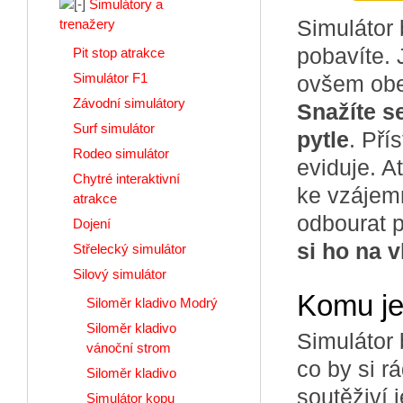
Simulátory a
Simulátor 
trenažery
pobavíte. 
Pit stop atrakce
Simulátor F1
ovšem obej
Závodní simulátory
Snažíte s
Surf simulátor
pytle
. Pří
Rodeo simulátor
eviduje. A
Chytré interaktivní
ke vzájem
atrakce
odbourat p
Dojení
si ho na v
Střelecký simulátor
Silový simulátor
Komu je
Siloměr kladivo Modrý
Siloměr kladivo
Simulátor
vánoční strom
co by si rá
Siloměr kladivo
soutěživí 
Simulátor kopu