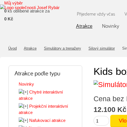
Můj výběr
0
ks oblíbené atrakce za
Přijedeme vždy včas
V
0 Kč
Atrakce
Novinky
Úvod
Atrakce
Simulátory a trenažery
Silový simulátor
Sim
Kids bo
Atrakce podle typu
Novinky
Chytré interaktivní
Cena bez
atrakce
Projekční interaktivní
12.100 Kč
atrakce
Nafukovací atrakce