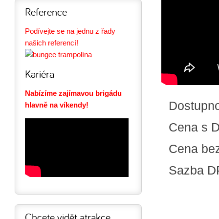
Reference
Podívejte se na jednu z řady
našich referencí!
Kariéra
Nabízíme zajímavou brigádu
Dostupn
hlavně na víkendy!
Cena s 
Cena be
Sazba D
Chcete vidět atrakce