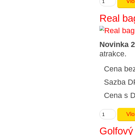
Real ba
Novinka 
atrakce.
Cena be
Sazba D
Cena s 
Golfový