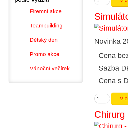
Firemní akce
Simuláto
Teambuilding
Dětský den
Novinka 20
Promo akce
Cena be
Sazba D
Vánoční večírek
Cena s 
Chirurg 