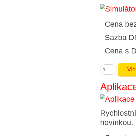
Cena be
Sazba D
Cena s 
Aplikace
Rychlostní
novinkou.