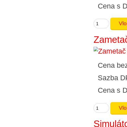
Cena s 
Zametač
Cena be
Sazba D
Cena s 
Simuláto