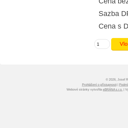
Cena be
Sazba D
Cena s 
© 2026, Josef 
Prohlášení o přístupnosti
|
Podmín
Webové stránky vytvořila
eBRÁNA s.r.o.
| V