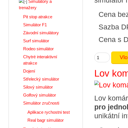
simulátor 
Simulátory a
trenažery
Cena be
Pit stop atrakce
Simulátor F1
Sazba D
Závodní simulátory
Cena s 
Surf simulátor
Rodeo simulátor
Chytré interaktivní
atrakce
Lov kom
Dojení
Střelecký simulátor
Silový simulátor
Golfový simulátor
Lov komárů
Simulátor zručnosti
pro jedno
Aplikace rychostni test
unikátní i
Real bagr simulátor