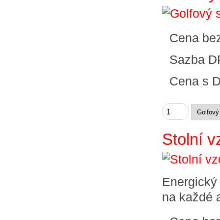
Cena be
Sazba D
Cena s 
Stolní 
Energický 
na každé a