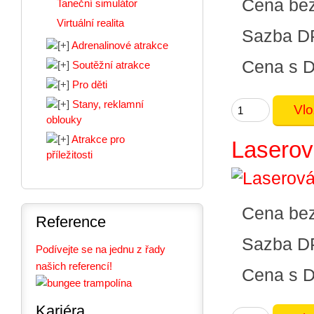
Cena be
Taneční simulátor
Virtuální realita
Sazba D
Adrenalinové atrakce
Cena s 
Soutěžní atrakce
Pro děti
Stany, reklamní
oblouky
Atrakce pro
Laserová
příležitosti
Cena be
Reference
Sazba D
Podívejte se na jednu z řady
našich referencí!
Cena s 
Kariéra