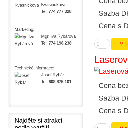
Cena be
Kvasničková
Tel:
774 777 328
Sazba D
Cena s 
Marketing:
Mgr. Iva Rybárová
Tel:
774 198 238
Laserová
Technické informace:
Josef Rybár
Tel:
608 875 101
Cena be
Sazba D
Cena s 
Najděte si atrakci
podle využití