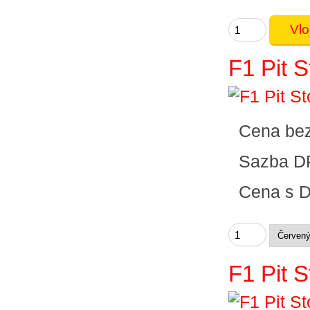
F1 Pit S
Cena be
Sazba D
Cena s 
F1 Pit 