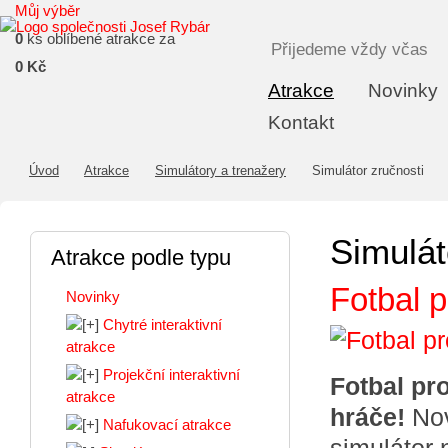
Můj výběr
0
ks oblíbené atrakce za
Přijedeme vždy včas
0 Kč
Atrakce
Novinky
Kontakt
Úvod
Atrakce
Simulátory a trenažery
Simulátor zručnosti
Simulát
Atrakce podle typu
Fotbal p
Novinky
Chytré interaktivní
atrakce
Projekční interaktivní
Fotbal pr
atrakce
hráče!
Nov
Nafukovací atrakce