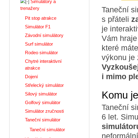
Simulátory a
Taneční si
trenažery
s přáteli
z
Pit stop atrakce
Simulátor F1
je interak
Závodní simulátory
Vám hraje 
Surf simulátor
které máte
Rodeo simulátor
výkonu je
Chytré interaktivní
Vyzkoušej
atrakce
i mimo p
Dojení
Střelecký simulátor
Komu je
Silový simulátor
Golfový simulátor
Taneční si
Simulátor zručnosti
6 let. Sim
Taneční simulátor
simulátoru
Taneční simulátor
neformální