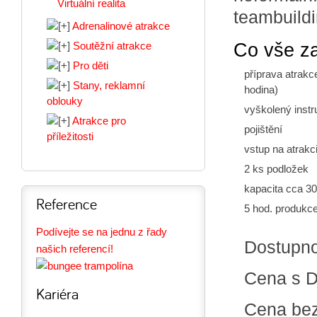
Virtuální realita
teambuildi
Adrenalinové atrakce
Co vše z
Soutěžní atrakce
Pro děti
příprava atrakc
Stany, reklamní
hodina)
oblouky
vyškolený instr
Atrakce pro
pojištění
příležitosti
vstup na atrak
2 ks podložek
kapacita cca 30 
Reference
5 hod. produkc
Podívejte se na jednu z řady
Dostupn
našich referencí!
Cena s 
Kariéra
Cena be