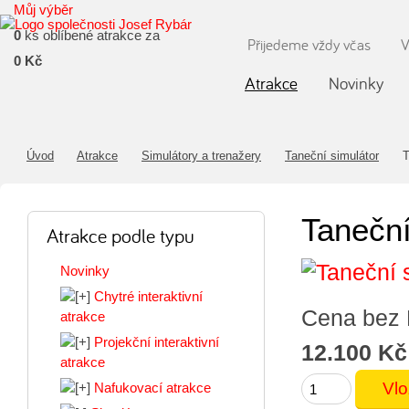
Můj výběr
0
ks oblíbené atrakce za
Přijedeme vždy včas
V
0 Kč
Atrakce
Novinky
Úvod
Atrakce
Simulátory a trenažery
Taneční simulátor
T
Taneční
Atrakce podle typu
Novinky
Chytré interaktivní
Cena bez
atrakce
Projekční interaktivní
12.100 Kč
atrakce
Nafukovací atrakce