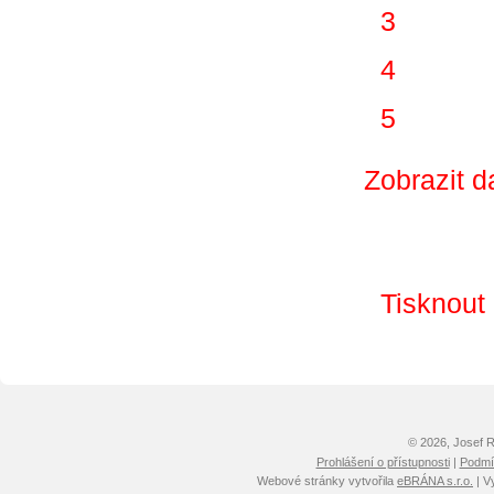
3
4
5
Zobrazit d
Tisknout
© 2026, Josef 
Prohlášení o přístupnosti
|
Podmín
Webové stránky vytvořila
eBRÁNA s.r.o.
| V