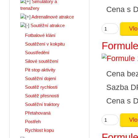
Simulátory a
Cena s 
trenažery
Adrenalinové atrakce
Soutěžní atrakce
Fotbalové klání
Formule
Soutěžení v kokpitu
Soustředění
Silové soutěžení
Pit stop aktivity
Cena be
Soutěžní dojení
Sazba D
Soutěž rychlosti
Soutěž přesnosti
Cena s 
Soutěžní traktory
Přetahovaná
Postřeh
Rychlost kopu
Formule 