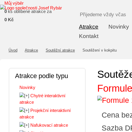
Můj výběr
0
ks oblíbené atrakce za
Přijedeme vždy včas
0 Kč
Atrakce
Novinky
Kontakt
Úvod
Atrakce
Soutěžní atrakce
Soutěžení v kokpitu
Soutěže
Atrakce podle typu
Formule
Novinky
Chytré interaktivní
atrakce
Projekční interaktivní
Cena be
atrakce
Nafukovací atrakce
Sazba D