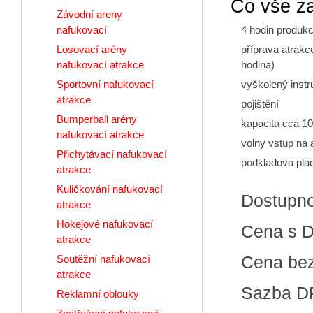
Co vše z
Závodní areny
4 hodin produk
nafukovací
příprava atrakc
Losovací arény
hodina)
nafukovací atrakce
vyškolený instr
Sportovní nafukovací
atrakce
pojištění
Bumperball arény
kapacita cca 10
nafukovací atrakce
volny vstup na 
Přichytávací nafukovací
podkladova pla
atrakce
Kuličkování nafukovací
Dostupn
atrakce
Hokejové nafukovací
Cena s 
atrakce
Cena be
Soutěžní nafukovací
atrakce
Sazba D
Reklamní oblouky