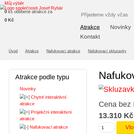
Můj výběr
0
ks oblíbené atrakce za
Přijedeme vždy včas
0 Kč
Atrakce
Novinky
Kontakt
Úvod
Atrakce
Nafukovací atrakce
Nafukovací skluzavky
Nafuko
Atrakce podle typu
Novinky
Chytré interaktivní
Cena bez
atrakce
Projekční interaktivní
13.310 Kč
atrakce
Nafukovací atrakce