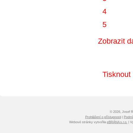
4
5
Zobrazit d
Tisknout
© 2026, Josef 
Prohlášení o přístupnosti
|
Podmín
Webové stránky vytvořila
eBRÁNA s.r.o.
| V