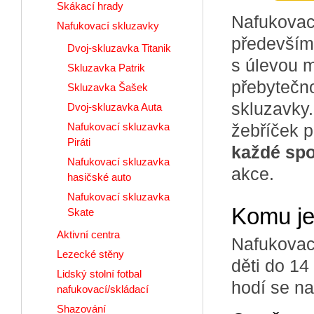
Skákací hrady
Nafukovac
Nafukovací skluzavky
především 
Dvoj-skluzavka Titanik
s úlevou m
Skluzavka Patrik
přebytečno
Skluzavka Šašek
skluzavky.
Dvoj-skluzavka Auta
Nafukovací skluzavka
žebříček p
Piráti
každé spo
Nafukovací skluzavka
akce.
hasičské auto
Nafukovací skluzavka
Komu je
Skate
Aktivní centra
Nafukovací
Lezecké stěny
děti do 14 
Lidský stolní fotbal
hodí se na
nafukovací/skládací
Shazování