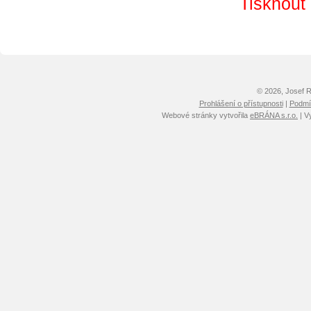
Tisknout
© 2026, Josef 
Prohlášení o přístupnosti
|
Podmín
Webové stránky vytvořila
eBRÁNA s.r.o.
| V