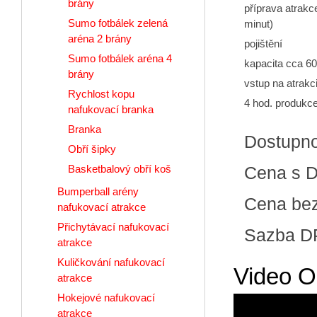
brány
příprava atrakc
Sumo fotbálek zelená
minut)
aréna 2 brány
pojištění
Sumo fotbálek aréna 4
kapacita cca 60 
brány
vstup na atrak
Rychlost kopu
4 hod. produkc
nafukovací branka
Branka
Dostupn
Obří šipky
Basketbalový obří koš
Cena s 
Bumperball arény
Cena be
nafukovací atrakce
Přichytávací nafukovací
Sazba D
atrakce
Kuličkování nafukovací
Video O
atrakce
Hokejové nafukovací
atrakce