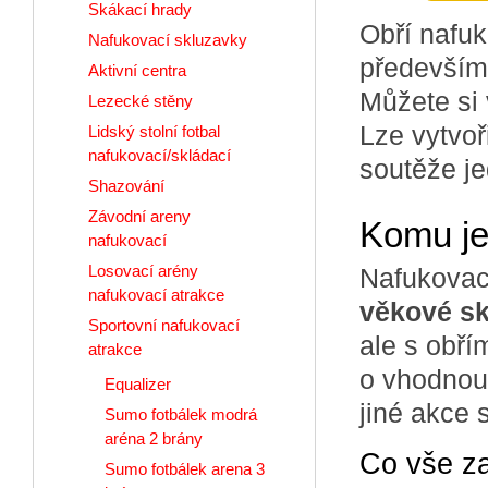
Skákací hrady
Obří nafuk
Nafukovací skluzavky
především 
Aktivní centra
Můžete si
Lezecké stěny
Lze vytvoř
Lidský stolní fotbal
nafukovací/skládací
soutěže je
Shazování
Závodní areny
Komu je
nafukovací
Losovací arény
Nafukovac
nafukovací atrakce
věkové sk
Sportovní nafukovací
ale s obří
atrakce
o vhodnou 
Equalizer
jiné akce 
Sumo fotbálek modrá
aréna 2 brány
Co vše z
Sumo fotbálek arena 3