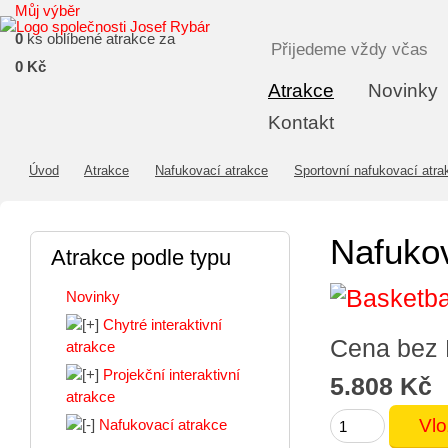
Můj výběr
0
ks oblíbené atrakce za
Přijedeme vždy včas
0 Kč
Atrakce
Novinky
Kontakt
Úvod
Atrakce
Nafukovací atrakce
Sportovní nafukovací atra
Nafukov
Atrakce podle typu
Novinky
Chytré interaktivní
Cena bez
atrakce
Projekční interaktivní
5.808 Kč
atrakce
Nafukovací atrakce