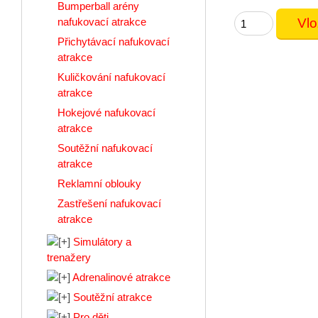
Bumperball arény
nafukovací atrakce
Přichytávací nafukovací
atrakce
Kuličkování nafukovací
atrakce
Hokejové nafukovací
atrakce
Soutěžní nafukovací
atrakce
Reklamní oblouky
Zastřešení nafukovací
atrakce
Simulátory a
trenažery
Adrenalinové atrakce
Soutěžní atrakce
Pro děti