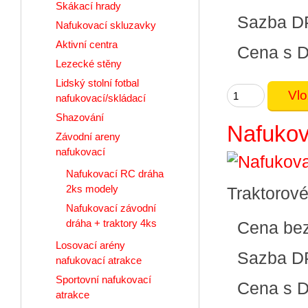
Skákací hrady
Sazba D
Nafukovací skluzavky
Aktivní centra
Cena s 
Lezecké stěny
Lidský stolní fotbal
nafukovací/skládací
Shazování
Nafukov
Závodní areny
nafukovací
Nafukovací RC dráha
2ks modely
Traktorové
Nafukovací závodní
dráha + traktory 4ks
Cena be
Losovací arény
Sazba D
nafukovací atrakce
Sportovní nafukovací
Cena s 
atrakce