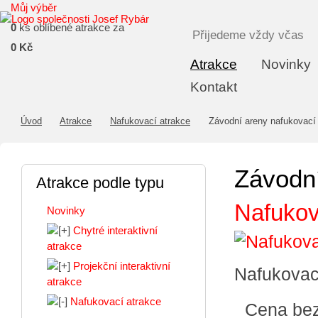
Můj výběr
0
ks oblíbené atrakce za
Přijedeme vždy včas
0 Kč
Atrakce
Novinky
Kontakt
Úvod
Atrakce
Nafukovací atrakce
Závodní areny nafukovací
Závodní
Atrakce podle typu
Nafukov
Novinky
Chytré interaktivní
atrakce
Projekční interaktivní
Nafukovac
atrakce
Nafukovací atrakce
Cena be