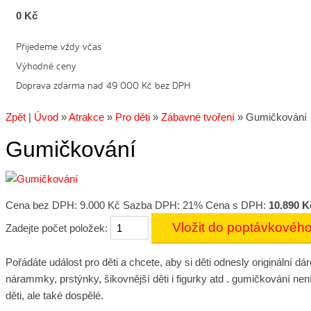
0 Kč
Přijedeme vždy včas
Výhodné ceny
Doprava zdarma nad 49 000 Kč bez DPH
Zpět
|
Úvod
»
Atrakce
»
Pro děti
»
Zábavné tvoření
»
Gumičkování
Gumičkování
Cena bez DPH:
9.000 Kč
Sazba DPH: 21%
Cena s DPH:
10.890 K
Zadejte počet položek:
Pořádáte událost pro děti a chcete, aby si děti odnesly originální
nárammky, prstýnky, šikovnější děti i figurky atd . gumičkování není 
děti, ale také dospělé.