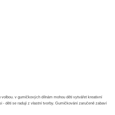
ou volbou. v gumičkových dílnám mohou děti vytvářet kreativní
 si - děti se radují z vlastní tvorby. Gumičkování zaručeně zabaví