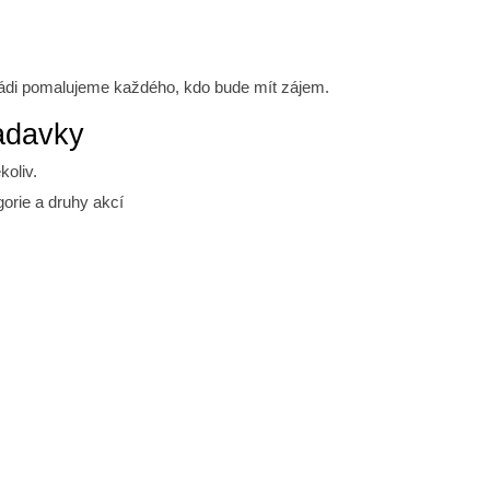
 rádi pomalujeme každého, kdo bude mít zájem.
adavky
koliv.
orie a druhy akcí