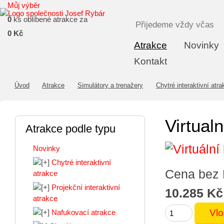
Můj výběr
0
ks oblíbené atrakce za
Přijedeme vždy včas
0 Kč
Atrakce
Novinky
Kontakt
Úvod
Atrakce
Simulátory a trenažery
Chytré interaktivní atra
Virtual
Atrakce podle typu
Novinky
Chytré interaktivní
Cena bez
atrakce
Projekční interaktivní
10.285 Kč
atrakce
Nafukovací atrakce