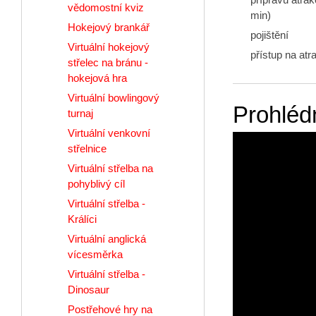
vědomostní kviz
min)
Hokejový brankář
pojištění
Virtuální hokejový
přístup na atr
střelec na bránu -
hokejová hra
Virtuální bowlingový
Prohlédn
turnaj
Virtuální venkovní
střelnice
Virtuální střelba na
pohyblivý cíl
Virtuální střelba -
Králíci
Virtuální anglická
vícesměrka
Virtuální střelba -
Dinosaur
Postřehové hry na