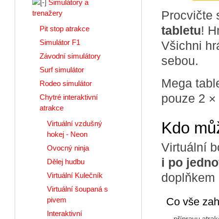
Simulátory a
Procvičte 
trenažery
tabletu
! H
Pit stop atrakce
Simulátor F1
Všichni hr
Závodní simulátory
sebou.
Surf simulátor
Mega table
Rodeo simulátor
pouze 2 ×
Chytré interaktivní
atrakce
Kdo můž
Virtuální vzdušný
hokej - Neon
Virtuální 
Ovocný ninja
i po jedno
Dělej hudbu
doplňkem n
Virtuální Kulečník
Virtuální šoupaná s
Co vše zah
pivem
Interaktivní
přípravu atra