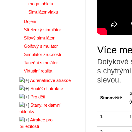
mega tabletu
Simulátor vlaku
Dojení
Střelecký simulátor
Silový simulátor
Golfový simulátor
Více me
Simulátor zručnosti
Dotykové 
Taneční simulátor
s chytrými
Virtuální realita
slevou.
Adrenalinové atrakce
Soutěžní atrakce
P
Pro děti
Stanoviště
(
Stany, reklamní
oblouky
1
1
Atrakce pro
příležitosti
2
2