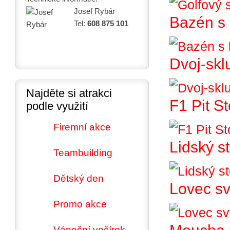
Josef Rybár
Bazén s 
Tel:
608 875 101
Dvoj-skl
Najděte si atrakci
F1 Pit S
podle využití
Firemní akce
Lidský st
Teambuilding
Dětský den
Lovec sv
Promo akce
Vánoční večírek