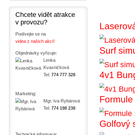
Chcete vidět atrakce
v provozu?
Laserová
Podívejte se na
videa z našich akcí!
Surf sim
Objednávky vyřizuje:
Lenka
Kvasničková
4v1 Bun
Tel:
774 777 328
Marketing:
Formule 
Mgr. Iva Rybárová
Tel:
774 198 238
Golfový 
Technické informace: