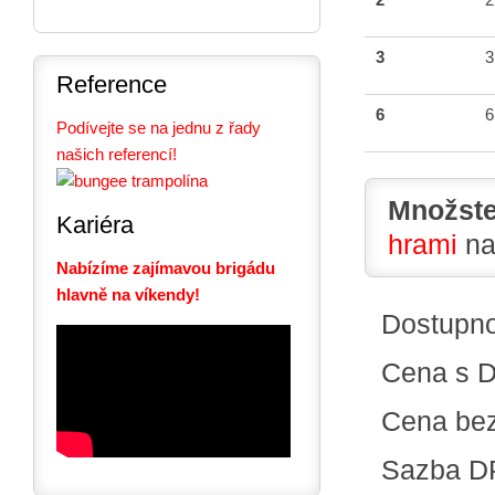
3
3
Reference
6
6
Podívejte se na jednu z řady
našich referencí!
Množste
Kariéra
hrami
na
Nabízíme zajímavou brigádu
hlavně na víkendy!
Dostupn
Cena s 
Cena be
Sazba D