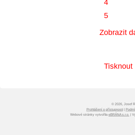
4
5
Zobrazit d
Tisknout
© 2026, Josef 
Prohlášení o přístupnosti
|
Podmín
Webové stránky vytvořila
eBRÁNA s.r.o.
| V