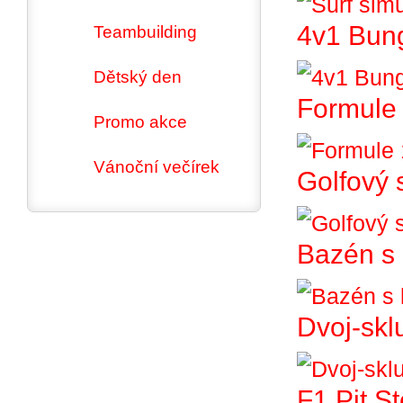
4v1 Bun
Teambuilding
Dětský den
Formule 
Promo akce
Vánoční večírek
Golfový 
Bazén s 
Dvoj-skl
F1 Pit S