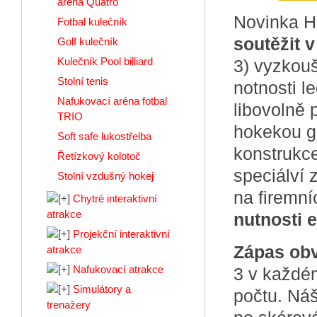
aréna Quatro
Novinka H
Fotbal kulečník
soutěžit 
Golf kulečník
Kulečník Pool billiard
3) vyzkouš
Stolní tenis
notnosti l
Nafukovací aréna fotbal
libovolně 
TRIO
hokekou gó
Soft safe lukostřelba
konstrukce
Řetízkový kolotoč
speciálví 
Stolní vzdušný hokej
na firemní
Chytré interaktivní
atrakce
nutnosti e
Projekční interaktivní
Zápas obv
atrakce
Nafukovací atrakce
3 v každém
Simulátory a
počtu. Náš
trenažery