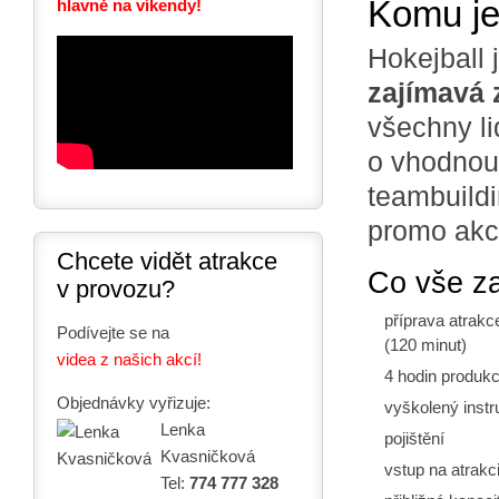
Komu je
hlavně na víkendy!
Hokejball 
zajímavá 
všechny li
o vhodnou 
teambuild
promo akce
Chcete vidět atrakce
Co vše z
v provozu?
příprava atrakc
Podívejte se na
(120 minut)
videa z našich akcí!
4 hodin produk
Objednávky vyřizuje:
vyškolený instr
Lenka
pojištění
Kvasničková
vstup na atrak
Tel:
774 777 328