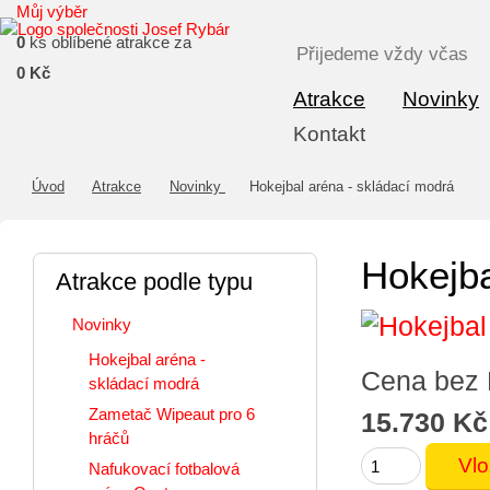
Můj výběr
0
ks oblíbené atrakce za
Přijedeme vždy včas
0 Kč
Atrakce
Novinky
Kontakt
Úvod
Atrakce
Novinky
Hokejbal aréna - skládací modrá
Hokejba
Atrakce podle typu
Novinky
Hokejbal aréna -
Cena bez
skládací modrá
Zametač Wipeaut pro 6
15.730 Kč
hráčů
Nafukovací fotbalová