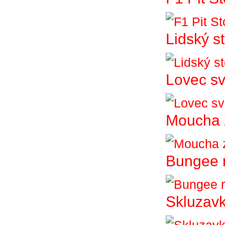
Lidský st
Lovec sv
Moucha 
Bungee 
Skluzav