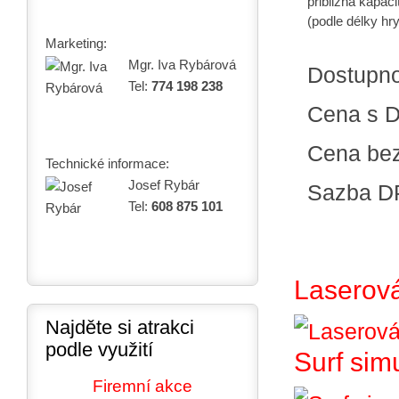
přibližná kapaci
(podle délky hr
Marketing:
Mgr. Iva Rybárová
Dostupn
Tel:
774 198 238
Cena s 
Cena be
Technické informace:
Josef Rybár
Sazba D
Tel:
608 875 101
Laserová
Najděte si atrakci
podle využití
Surf sim
Firemní akce