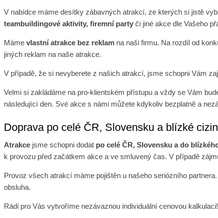
V nabídce máme desítky zábavných atrakcí, ze kterých si jistě v
teambuildingové aktivity, firemní party
či jiné akce dle Vašeho př
Máme
vlastní atrakce bez reklam
na naši firmu. Na rozdíl od ko
jiných reklam na naše atrakce.
V případě, že si nevyberete z našich atrakcí, jsme schopni Vám zaji
Velmi si zakládáme na pro-klientském přístupu a vždy se Vám budem
následující den. Své akce s námi můžete kdykoliv bezplatně a nezá
Doprava po celé ČR, Slovensku a blízké cizi
Atrakce
jsme schopni dodat
po celé ČR, Slovensku a do blízkéh
k provozu před začátkem akce a ve smluvený čas. V případě zájmu
Provoz všech atrakcí máme pojištěn u našeho seriózního partnera
obsluha.
Rádi pro Vás vytvoříme nezávaznou individuální cenovou kalkulaci!