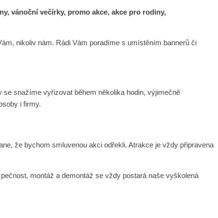
y, vánoční večírky, promo akce, akce pro rodiny,
u Vám, nikoliv nám. Rádi Vám poradíme s umístěním bannerů či
ly se snažíme vyřizovat během několika hodin, výjimečně
soby i firmy.
ane, že bychom smluvenou akci odřekli. Atrakce je vždy připravena
bezpečnost, montáž a demontáž se vždy postará naše vyškolená