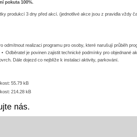
ní pokuta 100%.
ky produkcí 3 dny před akcí. (jednotlivé akce jsou z pravidla vždy č
dmítnout realizaci programu pro osoby, které narušují průběh pro
• Odběratel je povinen zajistit technické podmínky pro objednané akt
povrch. Dále dojezd co nejblíže k instalaci aktivity, parkování.
ikost:
55.79 kB
ikost:
214.28 kB
ujte nás.