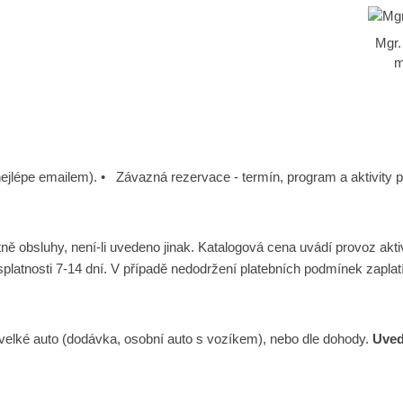
Mgr.
m
e emailem). • Závazná rezervace - termín, program a aktivity pr
uhy, není-li uvedeno jinak. Katalogová cena uvádí provoz aktivit
platnosti 7-14 dní. V případě nedodržení platebních podmínek zaplatí
ké auto (dodávka, osobní auto s vozíkem), nebo dle dohody.
Uved