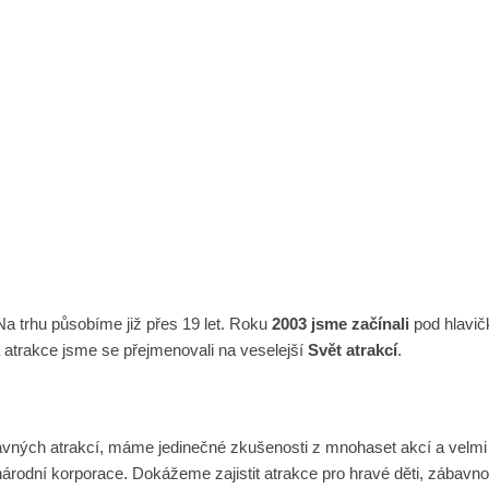
a trhu působíme již přes 19 let. Roku
2003 jsme začínali
pod hlavi
a atrakce jsme se přejmenovali na veselejší
Svět atrakcí
.
ábavných atrakcí, máme jedinečné zkušenosti z mnohaset akcí a velmi
árodní korporace. Dokážeme zajistit atrakce pro hravé děti, zábavnou