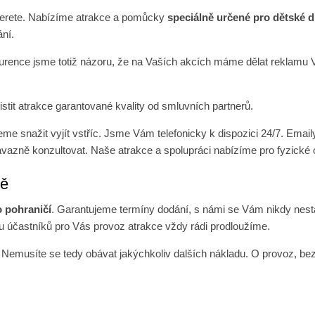
yberete. Nabízíme atrakce a pomůcky
speciálně určené pro dětské dn
ání.
nkurence jsme totiž názoru, že na Vaších akcích máme dělat reklam
stit atrakce garantované kvality od smluvních partnerů.
e snažit vyjít vstříc. Jsme Vám telefonicky k dispozici 24/7. Emai
vazně konzultovat. Naše atrakce a spolupráci nabízíme pro fyzické o
ně
o pohraničí
. Garantujeme termíny dodání, s námi se Vám nikdy nest
 účastníků pro Vás provoz atrakce vždy rádi prodloužíme.
. Nemusíte se tedy obávat jakýchkoliv dalších nákladu. O provoz, 