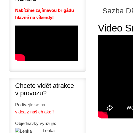
Sazba D
Nabízíme zajímavou brigádu
hlavně na víkendy!
Video S
Chcete vidět atrakce
v provozu?
Podívejte se na
videa z našich akcí!
Objednávky vyřizuje:
Lenka