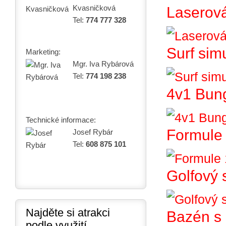
Kvasničková
Laserová
Tel:
774 777 328
Surf sim
Marketing:
Mgr. Iva Rybárová
Tel:
774 198 238
4v1 Bun
Technické informace:
Formule 
Josef Rybár
Tel:
608 875 101
Golfový 
Najděte si atrakci
Bazén s 
podle využití