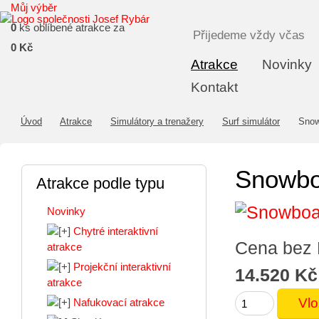
Můj výběr
0
ks oblíbené atrakce za
Přijedeme vždy včas
0 Kč
Atrakce
Novinky
Kontakt
Úvod
Atrakce
Simulátory a trenažery
Surf simulátor
Snowb
Snowbo
Atrakce podle typu
Novinky
Chytré interaktivní
Cena bez
atrakce
Projekční interaktivní
14.520 Kč
atrakce
Nafukovací atrakce