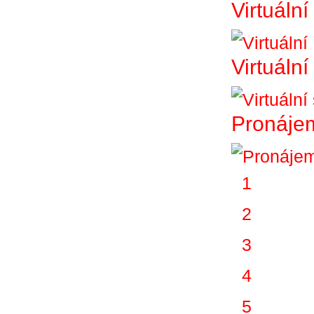
Virtuální
Virtuáln
Pronájem
1
2
3
4
5