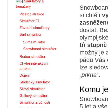
Simulátory a
Snowboard 
trenažery
si chtěli
vy
Pit stop atrakce
Simulátor F1
zasněžen
Závodní simulátory
dostat. B
Surf simulátor
olympijské
Surf simulátor
tři stupně
Snowboard simulátor
možný je a
Rodeo simulátor
pádu Vás o
Chytré interaktivní
lze sledov
atrakce
„
prkna
“.
Dojení
Střelecký simulátor
Komu je
Silový simulátor
Golfový simulátor
Snowboard
Simulátor zručnosti
5 let a vš