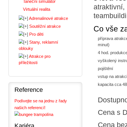
Taneční simulátor
atraktivní
Virtuální realita
teambuildi
Adrenalinové atrakce
Soutěžní atrakce
Co vše z
Pro děti
příprava atrakc
Stany, reklamní
minut)
oblouky
4 hod. produkc
Atrakce pro
vyškolený instr
příležitosti
pojištění
vstup na atrak
kapacita cca 48 
Reference
Dostupn
Podívejte se na jednu z řady
našich referencí!
Cena s 
Cena be
Kariéra