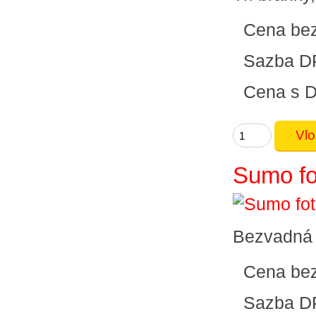
Cena be
Sazba D
Cena s 
Sumo fo
Bezvadná 
Cena be
Sazba D