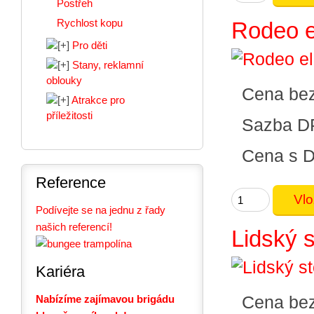
Postřeh
Rychlost kopu
Rodeo e
Pro děti
Stany, reklamní
oblouky
Cena be
Atrakce pro
příležitosti
Sazba D
Cena s 
Reference
Podívejte se na jednu z řady
našich referencí!
Lidský s
Kariéra
Cena be
Nabízíme zajímavou brigádu