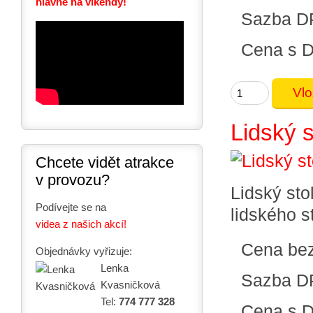
hlavně na víkendy!
Sazba D
Cena s 
Lidský s
Chcete vidět atrakce
v provozu?
Lidský sto
Podívejte se na
lidského s
videa z našich akcí!
Cena be
Objednávky vyřizuje:
Lenka
Sazba D
Kvasničková
Tel:
774 777 328
Cena s 