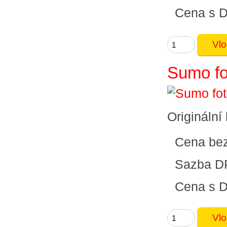
Cena s 
Sumo fo
Originální
Cena be
Sazba D
Cena s 