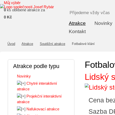
Můj výběr
0
ks oblíbené atrakce za
Přijedeme vždy včas
0 Kč
Atrakce
Novinky
Kontakt
Úvod
Atrakce
Soutěžní atrakce
Fotbalové klání
Fotbalo
Atrakce podle typu
Lidský s
Novinky
Chytré interaktivní
atrakce
Projekční interaktivní
Cena be
atrakce
Nafukovací atrakce
Sazba D