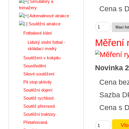
Simulátory a
Cena s 
trenažery
Adrenalinové atrakce
Soutěžní atrakce
Fotbalové klání
Měření 
Lidský stolní fotbal -
skládací modrý
Soutěžení v kokpitu
Soustředění
Novinka 
Silové soutěžení
Cena be
Pit stop aktivity
Soutěžní dojení
Sazba D
Soutěž rychlosti
Cena s 
Soutěž přesnosti
Soutěžní traktory
Přetahovaná