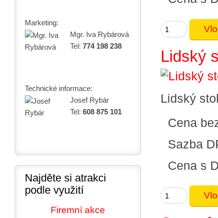
Marketing:
Mgr. Iva Rybárová
Tel:
774 198 238
Lidský s
Technické informace:
Lidský sto
Josef Rybár
Tel:
608 875 101
Cena be
Sazba D
Cena s 
Najděte si atrakci
podle využití
Firemní akce