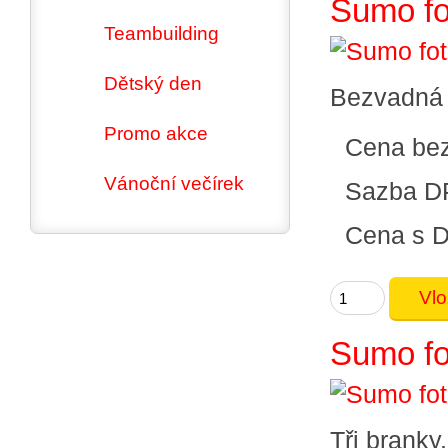
Sumo fo
Teambuilding
Dětský den
Bezvadná 
Promo akce
Cena be
Vánoční večírek
Sazba D
Cena s 
Sumo fo
Tři branky