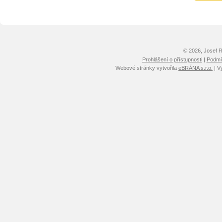
© 2026, Josef 
Prohlášení o přístupnosti
|
Podmín
Webové stránky vytvořila
eBRÁNA s.r.o.
| V