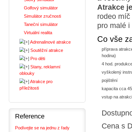
Atrakce j
Golfový simulátor
rodeo míč
Simulátor zručnosti
pro malé i 
Taneční simulátor
Virtuální realita
Co vše z
Adrenalinové atrakce
příprava atrakc
Soutěžní atrakce
hodina)
Pro děti
4 hod. produkc
Stany, reklamní
vyškolený instr
oblouky
pojištění
Atrakce pro
příležitosti
kapacita cca 45 
vstup na atrak
Dostupn
Reference
Cena s 
Podívejte se na jednu z řady