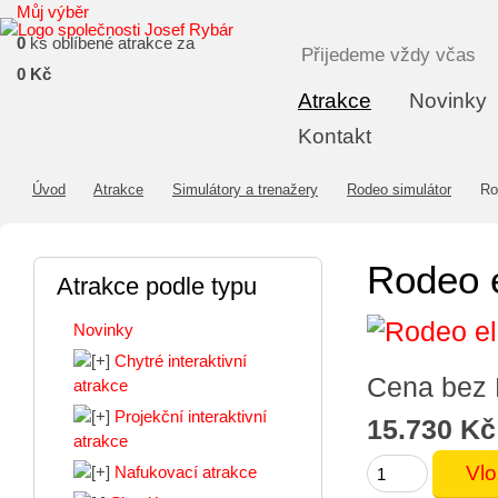
Můj výběr
0
ks oblíbené atrakce za
Přijedeme vždy včas
0 Kč
Atrakce
Novinky
Kontakt
Úvod
Atrakce
Simulátory a trenažery
Rodeo simulátor
Rod
Rodeo e
Atrakce podle typu
Novinky
Chytré interaktivní
Cena bez
atrakce
Projekční interaktivní
15.730 Kč
atrakce
Nafukovací atrakce