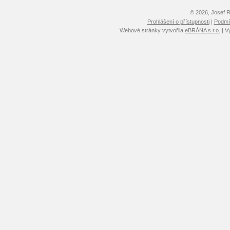
© 2026, Josef 
Prohlášení o přístupnosti
|
Podmín
Webové stránky vytvořila
eBRÁNA s.r.o.
| V