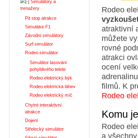
Simulátory a
Rodeo elek
trenažery
vyzkoušet 
Pit stop atrakce
Simulátor F1
atraktivní
Závodní simulátory
můžete v
Surf simulátor
rovné podm
Rodeo simulátor
atrakci ov
Simulátor lasování
ocení velk
pohyblivého telete
adrenalinu
Rodeo elektrický býk
filmů. K p
Rodeo elektrická láhev
Rodeo elek
Rodeo elektrický míč
Chytré interaktivní
Komu je
atrakce
Dojení
Rodeo elek
Střelecký simulátor
a všechny 
Silový simulátor