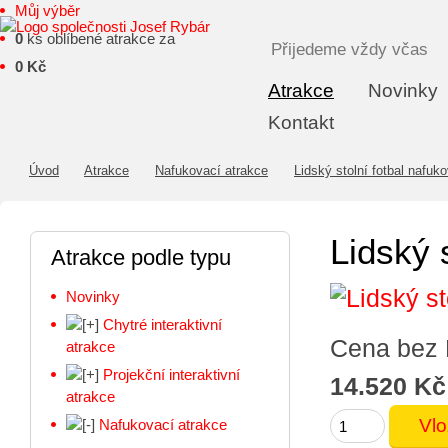
Můj výběr
0
ks oblíbené atrakce za
Přijedeme vždy včas
0 Kč
Atrakce
Novinky
Kontakt
Úvod
Atrakce
Nafukovací atrakce
Lidský stolní fotbal nafuk
Lidský 
Atrakce podle typu
Novinky
Chytré interaktivní
Cena bez
atrakce
Projekční interaktivní
14.520 Kč
atrakce
Nafukovací atrakce