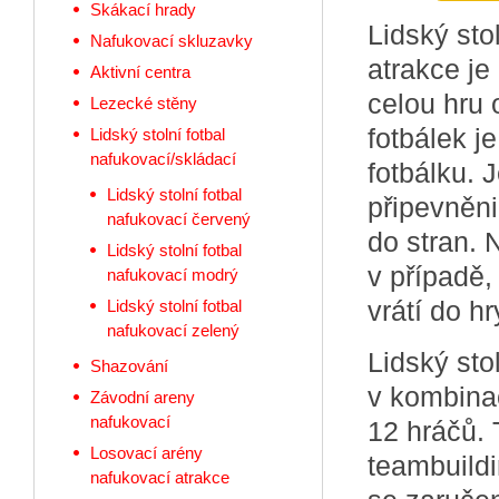
Skákací hrady
Lidský sto
Nafukovací skluzavky
atrakce je 
Aktivní centra
celou hru 
Lezecké stěny
fotbálek j
Lidský stolní fotbal
nafukovací/skládací
fotbálku. J
Lidský stolní fotbal
připevněn
nafukovací červený
do stran. 
Lidský stolní fotbal
v případě,
nafukovací modrý
vrátí do hr
Lidský stolní fotbal
nafukovací zelený
Lidský sto
Shazování
v kombinac
Závodní areny
nafukovací
12 hráčů. 
Losovací arény
teambuildin
nafukovací atrakce