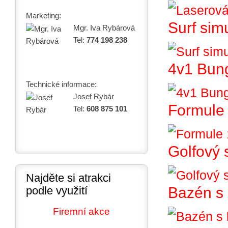
Marketing:
Surf sim
Mgr. Iva Rybárová
Tel:
774 198 238
4v1 Bun
Technické informace:
Josef Rybár
Formule 
Tel:
608 875 101
Golfový 
Najděte si atrakci
podle využití
Bazén s 
Firemní akce