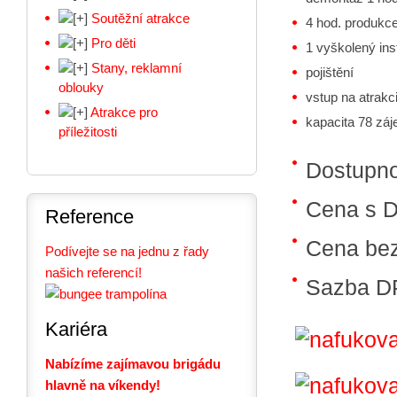
Soutěžní atrakce
4 hod. produkc
Pro děti
1 vyškolený ins
Stany, reklamní
pojištění
oblouky
vstup na atrak
Atrakce pro
kapacita 78 zá
příležitosti
Dostupn
Cena s 
Reference
Cena be
Podívejte se na jednu z řady
našich referencí!
Sazba D
Kariéra
Nabízíme zajímavou brigádu
hlavně na víkendy!