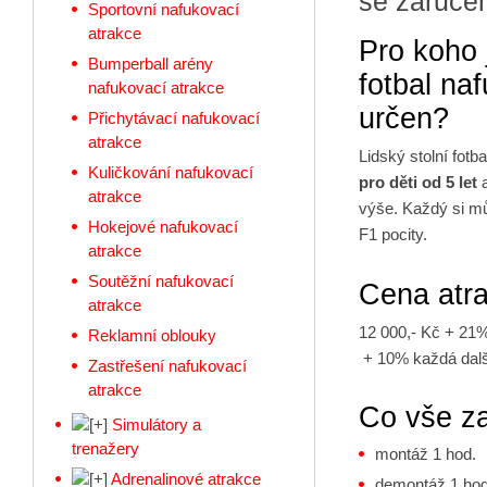
se zaruče
Sportovní nafukovací
atrakce
Pro koho 
Bumperball arény
fotbal na
nafukovací atrakce
určen?
Přichytávací nafukovací
atrakce
Lidský stolní fot
Kuličkování nafukovací
pro děti od 5 let
atrakce
výše. Každý si mů
Hokejové nafukovací
F1 pocity.
atrakce
Soutěžní nafukovací
Cena atr
atrakce
12 000,- Kč + 2
Reklamní oblouky
+ 10% každá dalš
Zastřešení nafukovací
atrakce
Co vše z
Simulátory a
trenažery
montáž 1 hod.
Adrenalinové atrakce
demontáž 1 hod