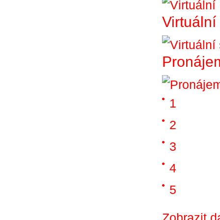
Virtuáln
Pronájem
1
2
3
4
5
Zobrazit d