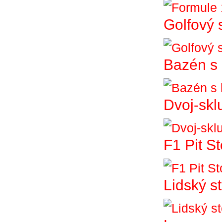
Golfový 
Bazén s 
Dvoj-skl
F1 Pit S
Lidský st