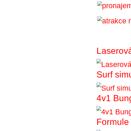
Laserová
Surf sim
4v1 Bun
Formule 