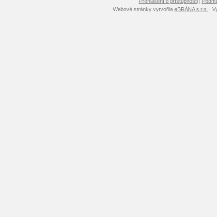
Prohlášení o přístupnosti
|
Podmín
Webové stránky vytvořila
eBRÁNA s.r.o.
| V