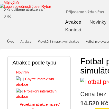
Můj výběr
0
ks oblíbené atrakce za
Přijedeme vždy včas
0 Kč
Atrakce
Novinky
Kontakt
Úvod
Atrakce
Projekční interaktivní atrakce
Fotbal pro dva p
Fotbal 
Atrakce podle typu
simulát
Novinky
Chytré interaktivní
atrakce
Projekční interaktivní
Cena bez
atrakce
14.520 Kč
Projekční atrakce na zeď