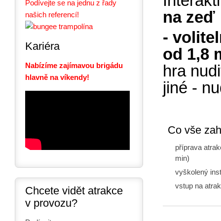
Interakt
Podívejte se na jednu z řady
na ze
našich referencí!
- volit
Kariéra
od 1,8
Nabízíme zajímavou brigádu
hra nudi
hlavně na víkendy!
jiné - n
Co vše zah
příprava atra
min)
vyškolený inst
vstup na atra
Chcete vidět atrakce
v provozu?