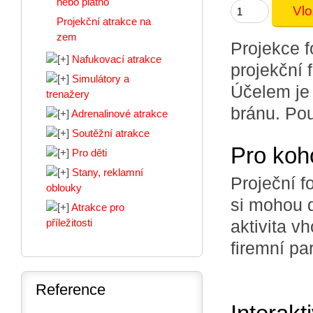
nebo plátno
Projekční atrakce na
zem
Projekce f
Nafukovací atrakce
projekční 
Simulátory a
Účelem je
trenažery
bránu. Pout
Adrenalinové atrakce
Soutěžní atrakce
Pro koh
Pro děti
Stany, reklamní
Proječní f
oblouky
si mohou d
Atrakce pro
aktivita v
příležitosti
firemní par
Reference