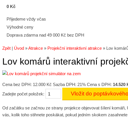
0 Kč
Přijedeme vždy včas
Výhodné ceny
Doprava zdarma nad 49 000 Kč bez DPH
Zpět
|
Úvod
»
Atrakce
»
Projekční interaktivní atrakce
»
Lov komárů 
Lov komárů interaktivní projek
Cena bez DPH:
12.000 Kč
Sazba DPH: 21%
Cena s DPH:
14.520 
Zadejte počet položek:
Od začátku se začnou ze strany projekce objevovat šílení komáři, Ú
vás, kolik toho stihnete poskákat, pokud jedním skokem zasahnete