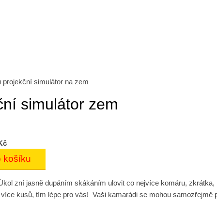
projekční simulátor na zem
ční simulátor zem
Kč
kol zní jasně dupáním skákáním ulovit co nejvíce komáru, zkrátka, kd
 více kusů, tím lépe pro vás! Vaši kamarádi se mohou samozřejmě př