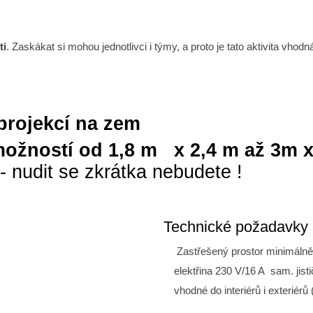
ti
. Zaskákat si mohou jednotlivci i týmy, a proto je tato aktivita vhodn
 projekcí na zem
e možností od 1,8 m x 2,4 m až 3m 
 - nudit se zkrátka nebudete !
Technické požadavky
Zastřešený prostor minimálně
e
lektřina 230 V/16 A sam. jist
vhodné do interiérů i exteriérů