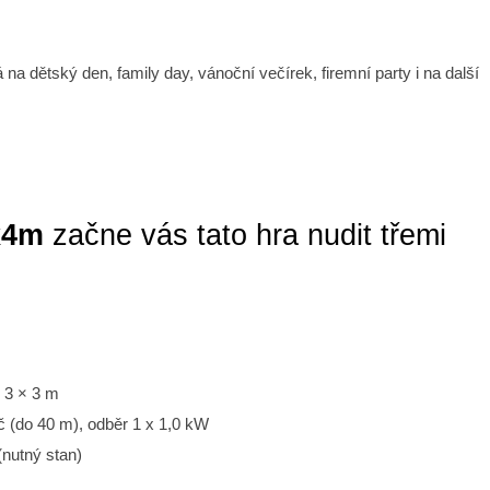
á na dětský den, family day, vánoční večírek, firemní party i na další
x4m
začne vás tato hra nudit třemi
 3 × 3 m
ič (do 40 m), odběr 1 x 1,0 kW
 (nutný stan)