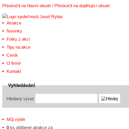
Přeskočit na hlavní obsah
/
Přeskočit na doplňující obsah
Atrakce
Novinky
Fotky z akcí
Tipy na akce
Ceník
O firmě
Kontakt
Vyhledávání
Hledaný výraz
Můj výběr
0
ks oblíbené atrakce za