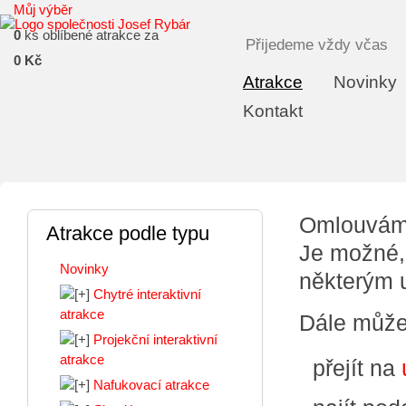
Můj výběr
0
ks oblíbené atrakce za
Přijedeme vždy včas
0 Kč
Atrakce
Novinky
Kontakt
Omlouváme
Atrakce podle typu
Je možné,
Novinky
některým 
Chytré interaktivní
atrakce
Dále může
Projekční interaktivní
atrakce
přejít na
Nafukovací atrakce