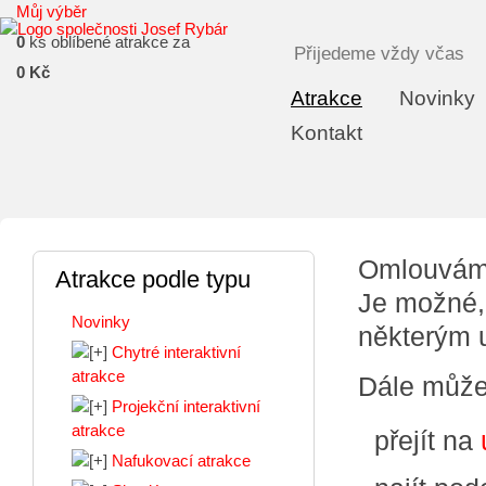
Můj výběr
0
ks oblíbené atrakce za
Přijedeme vždy včas
0 Kč
Atrakce
Novinky
Kontakt
Omlouváme
Atrakce podle typu
Je možné,
Novinky
některým 
Chytré interaktivní
atrakce
Dále může
Projekční interaktivní
atrakce
přejít na
Nafukovací atrakce