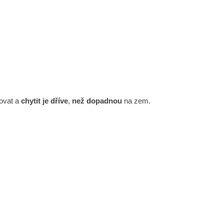
govat a
chytit je dříve
,
než dopadnou
na zem.