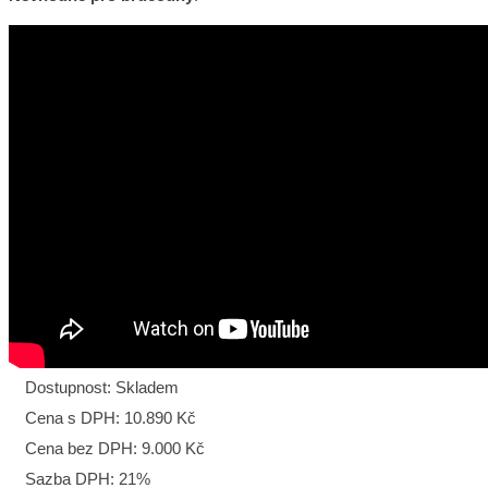
Dostupnost:
Skladem
Cena s DPH:
10.890 Kč
Cena bez DPH:
9.000 Kč
Sazba DPH:
21%