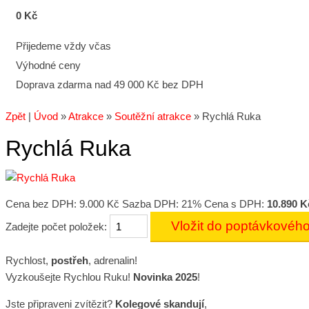
0 Kč
Přijedeme vždy včas
Výhodné ceny
Doprava zdarma nad 49 000 Kč bez DPH
Zpět
|
Úvod
»
Atrakce
»
Soutěžní atrakce
»
Rychlá Ruka
Rychlá Ruka
Cena bez DPH:
9.000 Kč
Sazba DPH: 21%
Cena s DPH:
10.890 K
Zadejte počet položek:
Rychlost,
postřeh
, adrenalin!
Vyzkoušejte
Rychlou Ruku!
Novinka 2025
!
Jste připraveni zvítězit?
Kolegové skandují
,