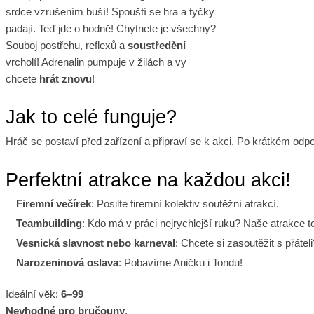
srdce vzrušením buší! Spouští se hra a tyčky
padají. Teď jde o hodně! Chytnete je všechny?
Souboj postřehu, reflexů a
soustředění
vrcholí! Adrenalin pumpuje v žilách a vy
chcete
hrát znovu
!
Jak to celé funguje?
Hráč se postaví před zařízení a připraví se k akci. Po krátkém odp
Perfektní atrakce na každou akci!
Firemní večírek
: Posilte firemní kolektiv soutěžní atrakcí.
Teambuilding
: Kdo má v práci nejrychlejší ruku? Naše atrakce to 
Vesnická slavnost nebo karneval
: Chcete si zasoutěžit s přáte
Narozeninová oslava
: Pobavíme Aničku i Tondu!
Ideální věk:
6–99
Nevhodné pro bručouny
.