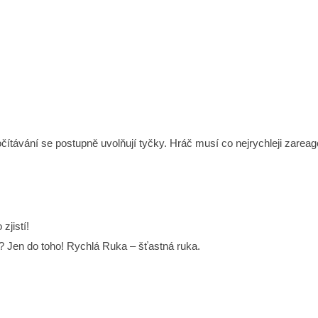
očítávání se postupně uvolňují tyčky. Hráč musí co nejrychleji zarea
zjistí!
li? Jen do toho! Rychlá Ruka – šťastná ruka.