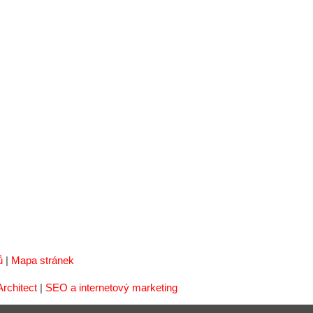
ů
|
Mapa stránek
chitect
|
SEO a internetový marketing