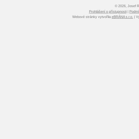
© 2026, Josef 
Prohlášení o přístupnosti
|
Podmín
Webové stránky vytvořila
eBRÁNA s.r.o.
| V