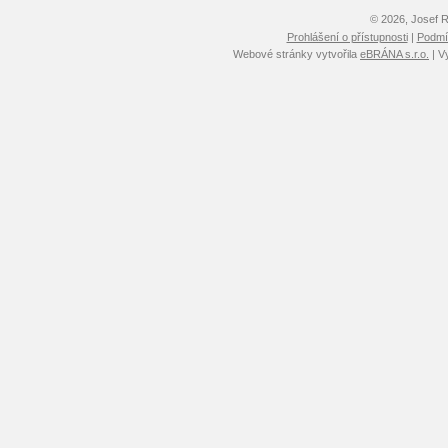
© 2026, Josef 
Prohlášení o přístupnosti
|
Podmín
Webové stránky vytvořila
eBRÁNA s.r.o.
| V