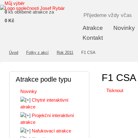
Můj výběr
0
ks oblíbené atrakce za
Přijedeme vždy včas
0 Kč
Atrakce
Novinky
Kontakt
Úvod
Fotky z akcí
Rok 2011
F1 CSA
F1 CSA
Atrakce podle typu
Tisknout
Novinky
Chytré interaktivní
atrakce
Projekční interaktivní
atrakce
Nafukovací atrakce