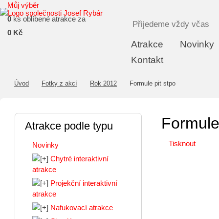
Můj výběr
0
ks oblíbené atrakce za
Přijedeme vždy včas
0 Kč
Atrakce
Novinky
Kontakt
Úvod
Fotky z akcí
Rok 2012
Formule pit stpo
Formule 
Atrakce podle typu
Tisknout
Novinky
Chytré interaktivní
atrakce
Projekční interaktivní
atrakce
Nafukovací atrakce