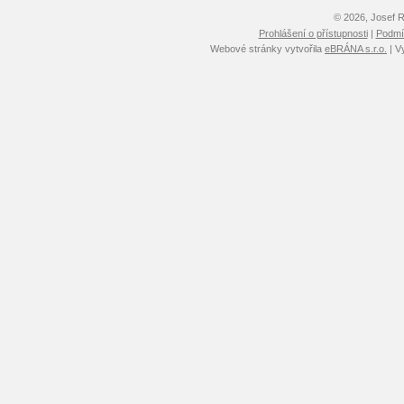
© 2026, Josef 
Prohlášení o přístupnosti
|
Podmín
Webové stránky vytvořila
eBRÁNA s.r.o.
| V