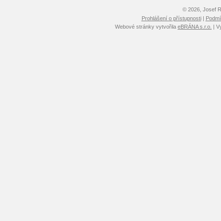
© 2026, Josef 
Prohlášení o přístupnosti
|
Podmín
Webové stránky vytvořila
eBRÁNA s.r.o.
| V