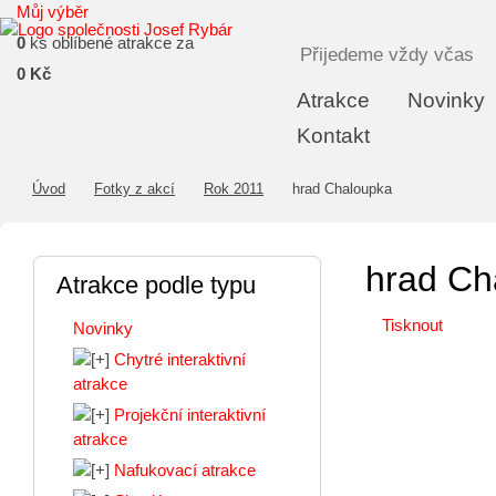
Můj výběr
0
ks oblíbené atrakce za
Přijedeme vždy včas
0 Kč
Atrakce
Novinky
Kontakt
Úvod
Fotky z akcí
Rok 2011
hrad Chaloupka
hrad Ch
Atrakce podle typu
Tisknout
Novinky
Chytré interaktivní
atrakce
Projekční interaktivní
atrakce
Nafukovací atrakce