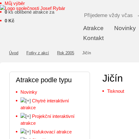
Můj výběr
0
ks oblíbené atrakce za
Přijedeme vždy včas
0 Kč
Atrakce
Novinky
Kontakt
Úvod
Fotky z akcí
Rok 2005
Jičín
Jičín
Atrakce podle typu
Tisknout
Novinky
Chytré interaktivní
atrakce
Projekční interaktivní
atrakce
Nafukovací atrakce