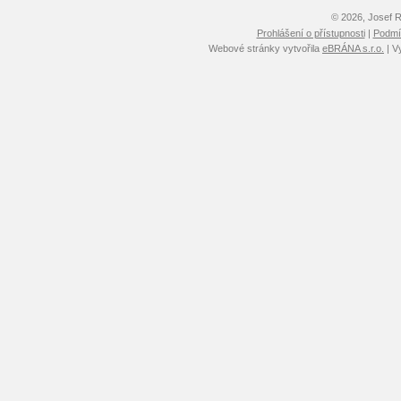
© 2026, Josef 
Prohlášení o přístupnosti
|
Podmín
Webové stránky vytvořila
eBRÁNA s.r.o.
| V