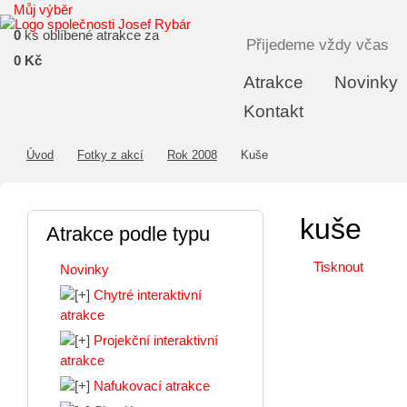
Můj výběr
0
ks oblíbené atrakce za
Přijedeme vždy včas
0 Kč
Atrakce
Novinky
Kontakt
Úvod
Fotky z akcí
Rok 2008
Kuše
kuše
Atrakce podle typu
Tisknout
Novinky
Chytré interaktivní
atrakce
Projekční interaktivní
atrakce
Nafukovací atrakce