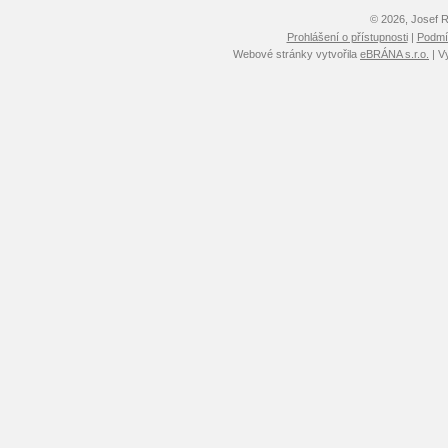
© 2026, Josef 
Prohlášení o přístupnosti
|
Podmín
Webové stránky vytvořila
eBRÁNA s.r.o.
| V