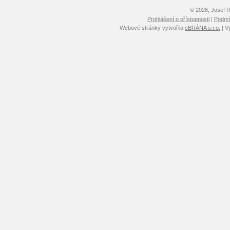
© 2026, Josef 
Prohlášení o přístupnosti
|
Podmín
Webové stránky vytvořila
eBRÁNA s.r.o.
| V