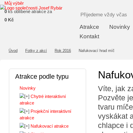
Můj výběr
0
ks oblíbené atrakce za
Přijedeme vždy včas
0 Kč
Atrakce
Novinky
Kontakt
Úvod
Fotky z akcí
Rok 2016
Nafukovací hrad míč
Nafuko
Atrakce podle typu
Víte, jak 
Novinky
Pozvěte je
Chytré interaktivní
atrakce
tvaru míče
Projekční interaktivní
vyskákat a
atrakce
chlapce i 
Nafukovací atrakce