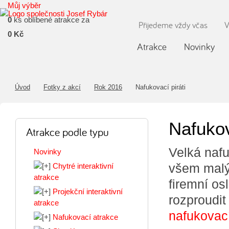
Můj výběr
0
ks oblíbené atrakce za
Přijedeme vždy včas
V
0 Kč
Atrakce
Novinky
Úvod
Fotky z akcí
Rok 2016
Nafukovací piráti
Nafukov
Atrakce podle typu
Velká naf
Novinky
všem malý
Chytré interaktivní
atrakce
firemní os
Projekční interaktivní
rozproudit
atrakce
nafukovací
Nafukovací atrakce