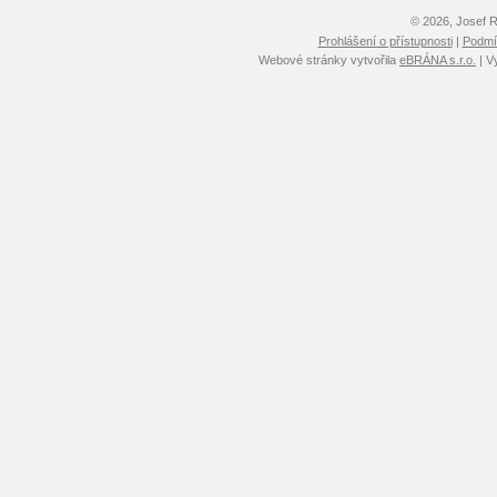
© 2026, Josef 
Prohlášení o přístupnosti
|
Podmín
Webové stránky vytvořila
eBRÁNA s.r.o.
| V