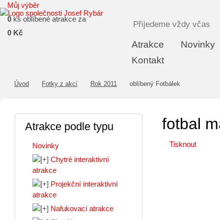
Můj výběr
0
ks oblíbené atrakce za
Přijedeme vždy včas
0 Kč
Atrakce
Novinky
Kontakt
Úvod
Fotky z akcí
Rok 2011
oblíbený Fotbálek
fotbal m
Atrakce podle typu
Tisknout
Novinky
Chytré interaktivní
atrakce
Projekční interaktivní
atrakce
Nafukovací atrakce