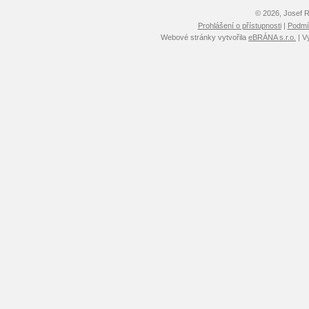
© 2026, Josef 
Prohlášení o přístupnosti
|
Podmín
Webové stránky vytvořila
eBRÁNA s.r.o.
| V