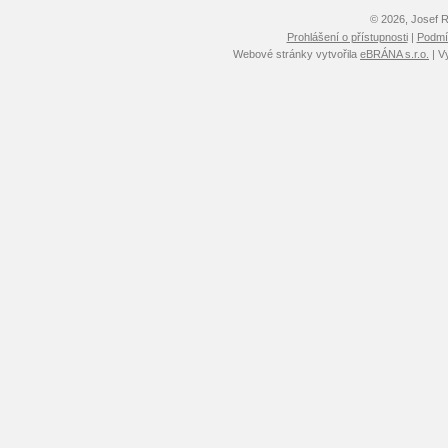
© 2026, Josef 
Prohlášení o přístupnosti
|
Podmín
Webové stránky vytvořila
eBRÁNA s.r.o.
| V