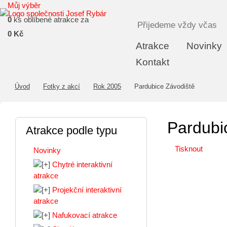
Můj výběr
0
ks oblíbené atrakce za
Přijedeme vždy včas
0 Kč
Atrakce
Novinky
Kontakt
Úvod
Fotky z akcí
Rok 2005
Pardubice Závodiště
Pardubi
Atrakce podle typu
Tisknout
Novinky
Chytré interaktivní
atrakce
Projekční interaktivní
atrakce
Nafukovací atrakce