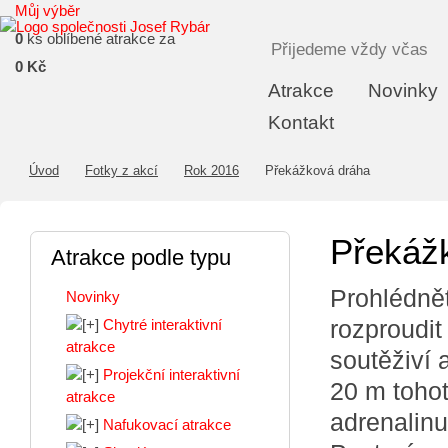
Můj výběr
0
ks oblíbené atrakce za
Přijedeme vždy včas
0 Kč
Atrakce
Novinky
Kontakt
Úvod
Fotky z akcí
Rok 2016
Překážková dráha
Překáž
Atrakce podle typu
Prohlédně
Novinky
rozproudit
Chytré interaktivní
atrakce
soutěživí 
Projekční interaktivní
20 m tohot
atrakce
adrenalinu
Nafukovací atrakce