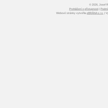
© 2026, Josef 
Prohlášení o přístupnosti
|
Podmín
Webové stránky vytvořila
eBRÁNA s.r.o.
| V