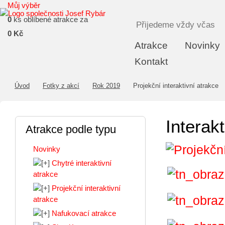
Můj výběr
0
ks oblíbené atrakce za
Přijedeme vždy včas
0 Kč
Atrakce
Novinky
Kontakt
Úvod
Fotky z akcí
Rok 2019
Projekční interaktivní atrakce
Interak
Atrakce podle typu
Novinky
Chytré interaktivní
atrakce
Projekční interaktivní
atrakce
Nafukovací atrakce