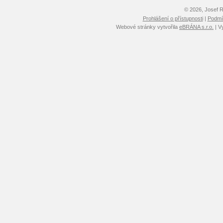
© 2026, Josef 
Prohlášení o přístupnosti
|
Podmín
Webové stránky vytvořila
eBRÁNA s.r.o.
| V